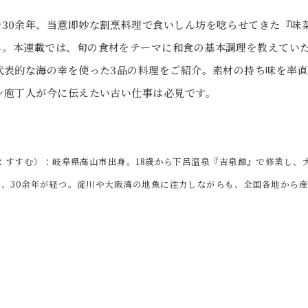
30余年、当意即妙な割烹料理で食いしん坊を唸らせてきた『味
ん。本連載では、旬の食材をテーマに和食の基本調理を教えてい
の代表的な海の幸を使った3品の料理をご紹介。素材の持ち味を率
ン庖丁人が今に伝えたい古い仕事は必見です。
と すすむ）：岐阜県高山市出身。18歳から下呂温泉『吉泉館』で修業し
し、30余年が経つ。淀川や大阪湾の地魚に注力しながらも、全国各地から