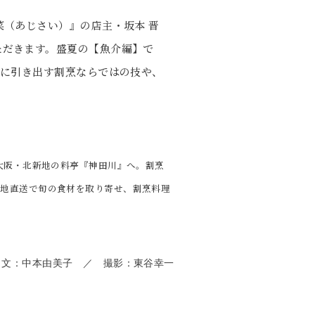
菜（あじさい）』の店主・坂本 晋
ただきます。盛夏の【魚介編】で
直に引き出す割烹ならではの技や、
、大阪・北新地の料亭『神田川』へ。割烹
産地直送で旬の食材を取り寄せ、割烹料理
文：中本由美子 ／ 撮影：東谷幸一