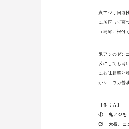
真アジは回遊
に居座って育
五島灘に根付
鬼アジのゼン
〆にしても旨
に香味野菜と
かショウガ醤
【作り方】
① 鬼アジを
② 大根、ニ