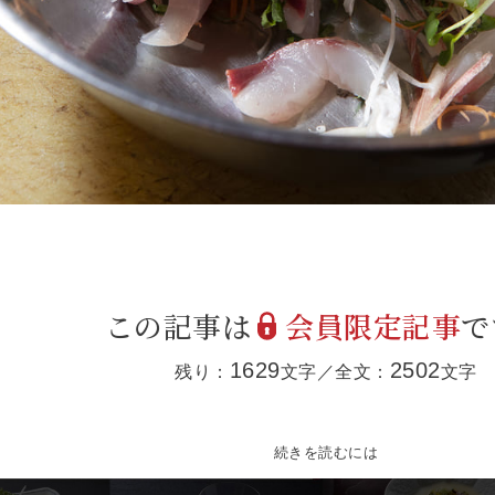
この記事は
会員限定記事
で
1629
2502
残り：
文字／全文：
文字
続きを読むには