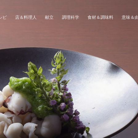
シピ
店＆料理人
献立
調理科学
食材＆調味料
意味＆