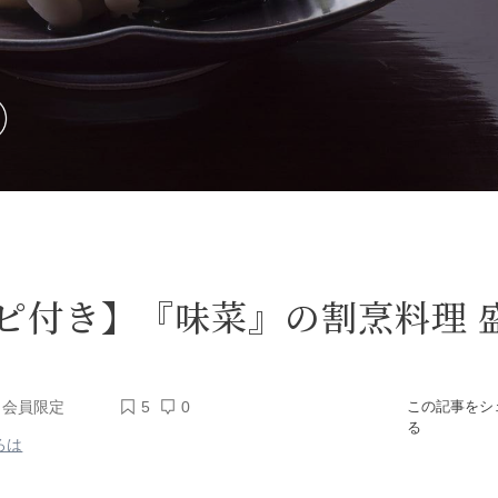
ピ付き】『味菜』の割烹料理 
会員限定
5
0
この記事をシ
る
ろは