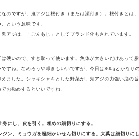
性なのですが、鬼アジは根付き（または瀬付き）。根付きとは、
つ、という意味です。
く鬼アジは、「ごんあじ」としてブランド化もされています。
ゴは硬いので、すき取って使います。魚体が大きいだけあって脂
いですね。なめろうや叩きもいいですが、今日は800gとかなり
和えました。シャキシャキとした野菜が、鬼アジの力強い脂の旨
油でお勧めするといいですね。
上身にし、皮を引く。粗めの細切りにする。
ンジン、ミョウガを極細かいせん切りにする。大葉は細切りにし