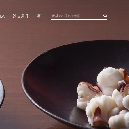
由来
器＆道具
酒