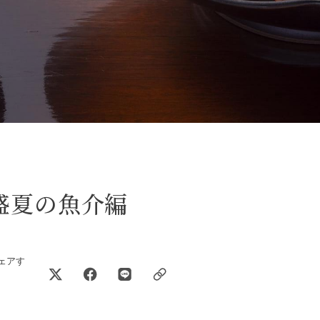
盛夏の魚介編
ェアす