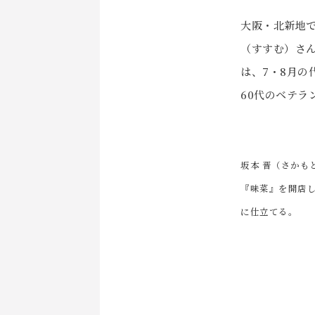
大阪・北新地で
（すすむ）さ
は、7・8月
60代のベテラ
坂本 晋（さかも
『味菜』を開店
に仕立てる。