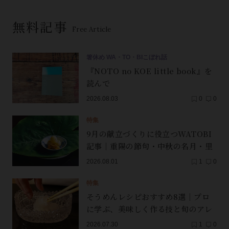
無料記事
Free Article
箸休め WA・TO・BIこぼれ話
『NOTO no KOE little book』を
読んで
2026.08.03
0
0
特集
9月の献立づくりに役立つWATOBI
記事｜重陽の節句・中秋の名月・里
芋（子芋）・レンコン・サンマ【保
2026.08.01
1
0
存版】
特集
そうめんレシピおすすめ8選｜プロ
に学ぶ、美味しく作る技と旬のアレ
ンジ
2026.07.30
1
0