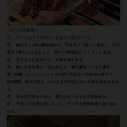
＜サンマの肝煮＞
① サンマはワタを付けたままぶつ切りにする。
② 鍋に水と1割の酢を合わせ、①を加えて落とし蓋をし、中の
骨まで柔らかくなるよう、弱火で3時間ほどコトコトと煮る。
③ ②をざっと水洗いし、水気を拭き取る。
④ 鍋に竹皮を敷き、③を加える。濃口醤油・たまり醤油・
酒・砂糖・みりんにショウガの搾り汁を少々合わせた煮汁で、
約2時間、弱火で煮る。そのまま半日以上おいて味を染み込ませ
る。
⑤ ④を再び弱火にかけ、煮汁がなくなるまで煮絡める。
⑥ 千切りの大葉を⑤にまぶし、サンマの肝幽庵焼と盛り合わ
せる。