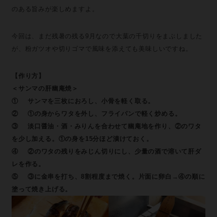
のある旨みが楽しめますよ。
今回は、まだ残暑の残る9月なので大葉の千切りをまぶしました
が、粉ガツオや切りゴマで風味を添えても美味しいですね。
【作り方】
＜サンマの肝幽庵焼＞
① サンマを三枚におろし、小骨を軽く取る。
② ①の身からワタを外し、フライパンで軽く炒める。
③ 淡口醤油・酒・みりんを合わせて幽庵地を作り、②のワタ
を少し加える。①の身を15分ほど漬けておく。
④ ②のワタの残りをみじん切りにし、少量の酒で溶いて肝ダ
レを作る。
⑤ ③に金串を打ち、8割程度まで焼く。片面に卵白→④の順に
塗って焼き上げる。