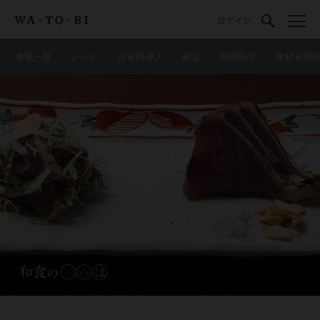
ログイン
連載一覧
レシピ
店＆料理人
献立
調理科学
食材＆調