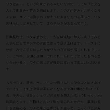
ワタは苦い、という印象があるみたいなので、しっかりと火を
入れて生臭みや苦みを飛ばします。この方が旨みも力強くなり
ますね。サンマは腹まわりが太った大きなものを選ぶと、ワタ
の味もしっかりしていて、まろやかさがあるんですよ。
肝幽庵焼は、ワタを炒めて、一部を幽庵地に加え、残りはみじ
ん切りにしてサンマの片面に塗って焼き上げます。ペーストに
せず、みじん切りにした方がワタの存在感が感じられるでしょ
う。この時、皮側と身側、それぞれ一方にだけ塗ったものを盛
り合わせると、ワタの感じ方が微妙に変わって面白いと思いま
す。
もう一品は、肝煮。サンマをぶつ切りにしてワタごと炊き上げ
ています。まずは中骨が柔らかくなるまで3時間ほど酢水で下
煮。その後、甘みとショウガの風味を加えた煮汁でじっくり約2
時間炊きます。半日ほどおいて味を染み込ませたら、最後は煮
汁を煮絡める。ワタの味が全体に行き渡って、こっくりと深み