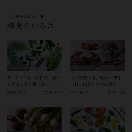
この連載の他の記事
和食のいろは
和食のいろは
和食のいろは
冬（12～2月）の和食に彩り
【一覧表付き】晩秋～初冬
を添える飾り葉・かいしき
（11～12月）が旬の魚介
2024.12.01
29
0
2024.11.02
12
0