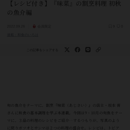
【レシピ付き】『味菜』の割烹料理 初秋
の魚介編
2022.09.26
会員限定
9
0
連載：和食のいろは
この記事をシェアする
旬の魚介をテーマに、割烹『味菜（あじさい）』の店主・坂本 晋
さんに和食の基本調理を学ぶ本連載。今回は9・10月の旬魚をテー
マに、３品の料理のレシピをご紹介…するつもりが、写真のよう
に戻りガツオとサンマは２つの料理の盛合せ。レシピは、トビア