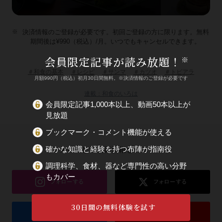
決済情報のご登録が必要です。初回ご登録の方に限ります。無料
期間後は¥990（税込）/月。いつでもキャンセルできます。
会員限定記事が読み放題！
※
＃和食の基本
＃レシピ
＃サンマ
＃カツオ
＃トビアラ
月額990円（税込）初月30日間無料。※決済情報のご登録が必要です
連載：和食のいろは
会員限定記事1,000本以上、動画50本以上が
見放題
ブックマーク・コメント機能が使える
フォローして最新情報をチェック！
確かな知識と経験を持つ布陣が指南役
調理科学、食材、器など専門性の高い分野
もカバー
30日間の無料体験を試す