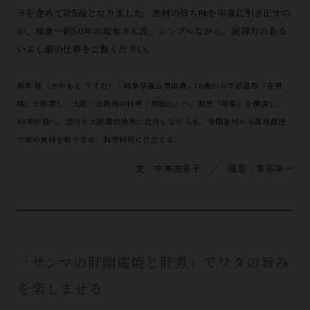
ラを含めて計5品となりました。素材の持ち味を率直に引き出すの
が、和食一筋50年の坂本さん流。シンプルながら、説得力のある
いぶし銀の仕事をご覧ください。
坂本 晋（さかもと すすむ）：岐阜県高山市出身。18歳から下呂温泉『吉泉
館』で修業し、大阪・北新地の料亭『神田川』へ。割烹『味菜』を開店し、
40年が経つ。淀川や大阪湾の地魚に注力しながらも、全国各地から産地直送
で旬の食材を取り寄せ、割烹料理に仕立てる。
文：中本由美子 ／ 撮影：東谷幸一
「サンマの肝幽庵焼と肝煮」でワタの旨み
を楽しませる