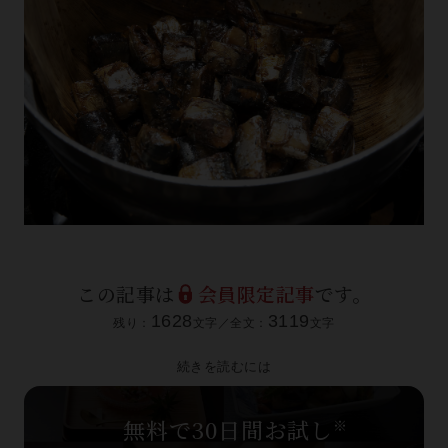
この記事は
会員限定記事
です。
1628
3119
残り：
文字／全文：
文字
続きを読むには
無料で30日間お試し
※