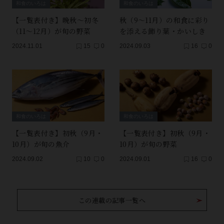
和食のいろは
和食のいろは
【一覧表付き】晩秋～初冬
秋（9～11月）の和食に彩り
（11～12月）が旬の野菜
を添える飾り葉・かいしき
2024.11.01
15
0
2024.09.03
16
0
和食のいろは
和食のいろは
【一覧表付き】初秋（9月・
【一覧表付き】初秋（9月・
10月）が旬の魚介
10月）が旬の野菜
2024.09.02
10
0
2024.09.01
16
0
この連載の記事一覧へ