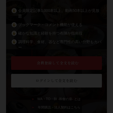
会員限定記事1,000本以上、動画50本以上が見放
題
ブックマーク・コメント機能が使える
確かな知識と経験を持つ布陣が指南役
調理科学、食材、器など専門性の高い分野もカバ
ー
会員登録して全文を読む
ログインして全文を読む
WA・TO・BI -和食の扉- とは
年間購読・法人契約はこちら