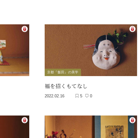
京都『飯田』の美学
福を招くもてなし
2022.02.16
5
0