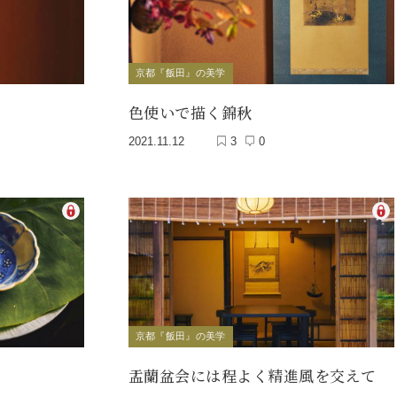
京都『飯田』の美学
色使いで描く錦秋
2021.11.12
3
0
京都『飯田』の美学
盂蘭盆会には程よく精進風を交えて