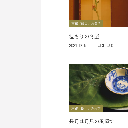
京都『飯田』の美学
温もりの冬至
2021.12.15
3
0
京都『飯田』の美学
長月は月見の風情で