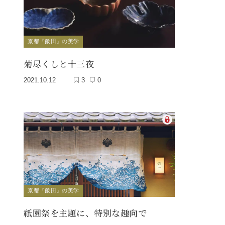
京都『飯田』の美学
菊尽くしと十三夜
2021.10.12
3
0
京都『飯田』の美学
祇園祭を主題に、特別な趣向で