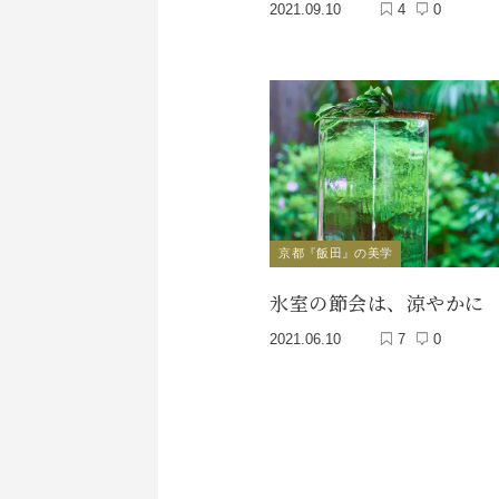
2021.09.10
4
0
京都『飯田』の美学
氷室の節会は、涼やかに
2021.06.10
7
0