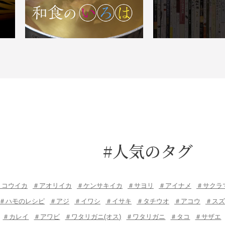
#人気のタグ
＃コウイカ
＃アオリイカ
＃ケンサキイカ
＃サヨリ
＃アイナメ
＃サクラ
＃ハモのレシピ
＃アジ
＃イワシ
＃イサキ
＃タチウオ
＃アコウ
＃スズ
＃カレイ
＃アワビ
＃ワタリガニ(オス)
＃ワタリガニ
＃タコ
＃サザエ