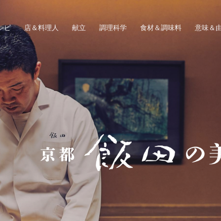
シピ
店＆料理人
献立
調理科学
食材＆調味料
意味＆