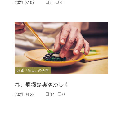
2021.07.07
5
0
京都『飯田』の美学
春、爛漫は奥ゆかしく
2021.04.22
14
0