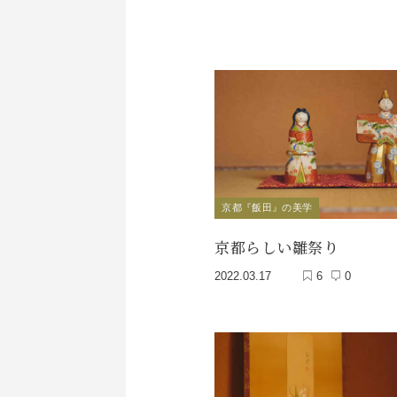
京都『飯田』の美学
京都らしい雛祭り
2022.03.17
6
0