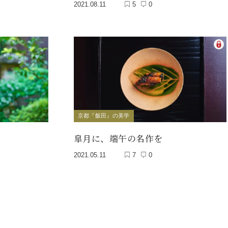
2021.08.11
5
0
京都『飯田』の美学
皐月に、端午の名作を
2021.05.11
7
0