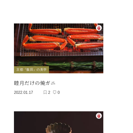
京都『飯田』の美学
睦月だけの焼ガニ
2022.01.17
2
0