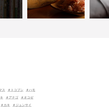
マス
＃トコブシ
＃ハモ
キ
＃アナゴ
＃オコゼ
＃カキ
＃ジュンサイ