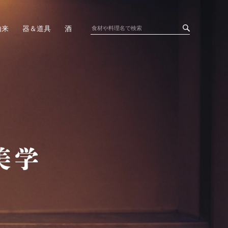
由来
器＆道具
酒