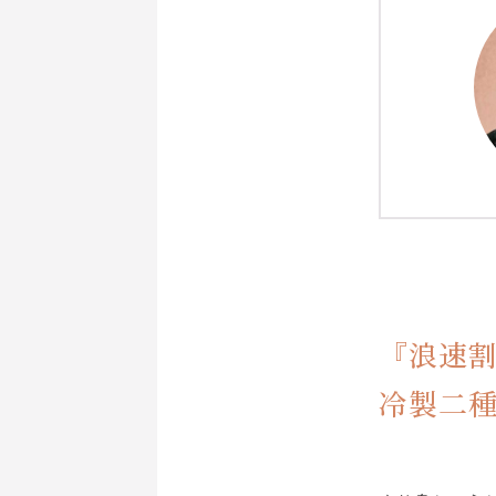
『浪速割
冷製二