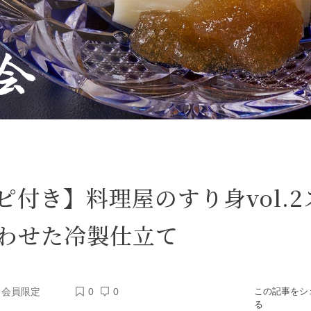
ピ付き】料理屋のすり身vol.
わせた冷製仕立て
会員限定
0
0
この記事をシ
る