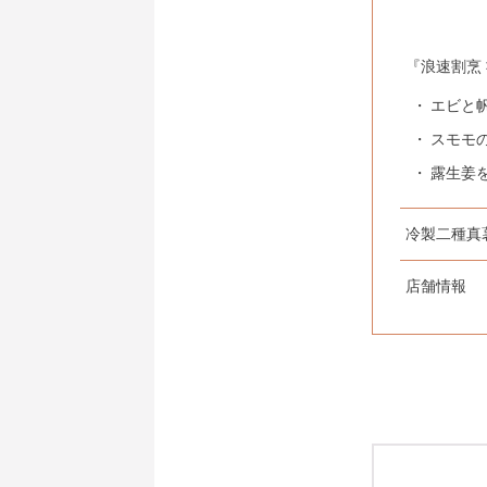
『浪速割烹
エビと
スモモ
露生姜
冷製二種真
店舗情報