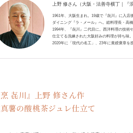
上野 修さん（大阪・法善寺横丁｜『
1961年、大阪生まれ。19歳で『㐂川』に入
ダイニング『ラ・メール』へ。総料理長・高
1994年、『㐂川』二代目に。西洋料理の技
仕立てる洗練された大阪好みの料理が持ち味
2020年に「現代の名工」、23年に黄綬褒章を
烹 㐂川』上野 修さん作
種真薯の酸桃茶ジュレ仕立て