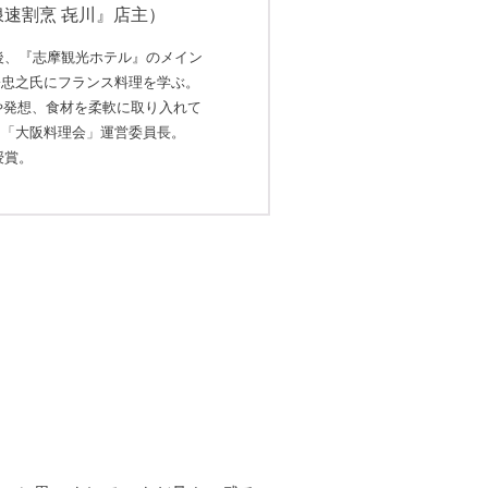
浪速割烹 㐂川』店主）
店後、『志摩観光ホテル』のメイン
橋忠之氏にフランス料理を学ぶ。
術や発想、食材を柔軟に取り入れて
。「大阪料理会」運営委員長。
授賞。