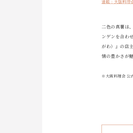
連載：大阪料理
二色の真薯は
ンゲンを合わ
がわ）』の店
情の豊かさが
※大阪料理会 公