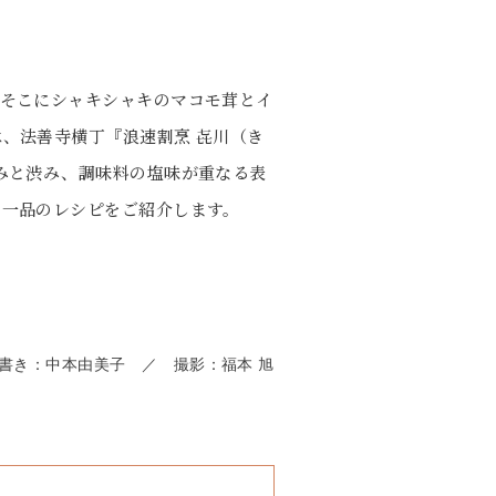
。そこにシャキシャキのマコモ茸とイ
、法善寺横丁『浪速割烹 㐂川（き
みと渋み、調味料の塩味が重なる表
い一品のレシピをご紹介します。
書き：中本由美子 ／ 撮影：福本 旭