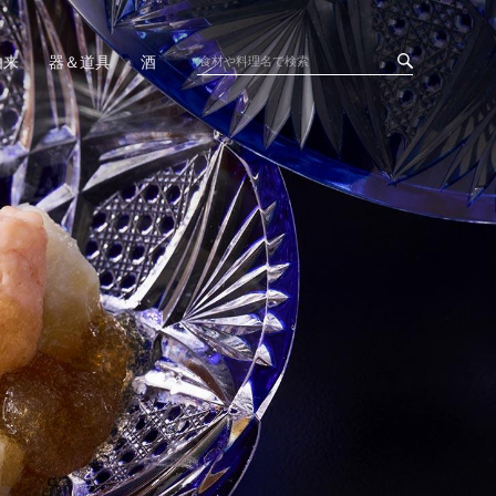
由来
器＆道具
酒