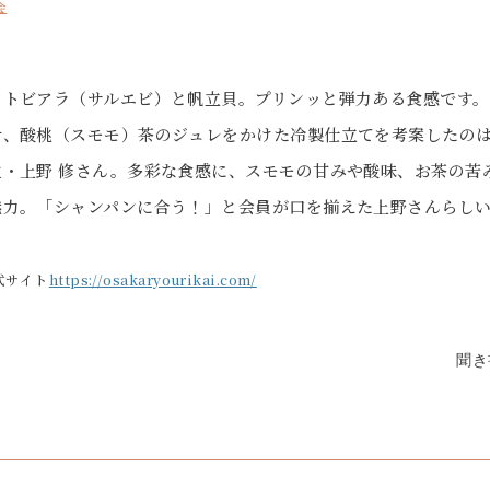
会
、トビアラ（サルエビ）と帆立貝。プリンッと弾力ある食感です
せ、酸桃（スモモ）茶のジュレをかけた冷製仕立てを考案したのは
主・上野 修さん。多彩な食感に、スモモの甘みや酸味、お茶の苦
魅力。「シャンパンに合う！」と会員が口を揃えた上野さんらし
式サイト
https://osakaryourikai.com/
聞き