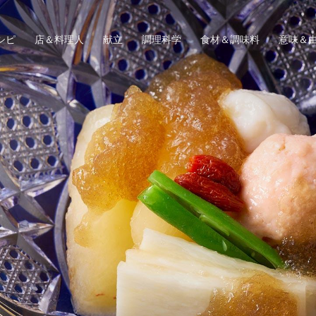
シピ
店＆料理人
献立
調理科学
食材＆調味料
意味＆