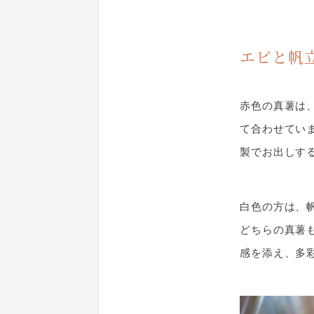
エビと帆
赤色の真薯は
て合わせてい
製でお出しす
白色の方は、
どちらの真薯
感を添え、多