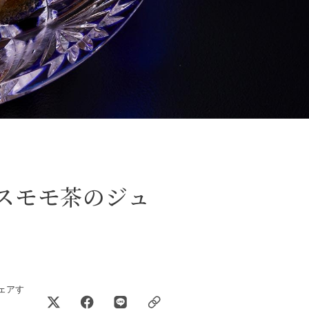
2スモモ茶のジュ
ェアす