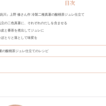
目次
 㐂川』上野 修さん作 冷製二種真薯の酸桃茶ジュレ仕立て
帆立の二色真薯に、それぞれのだしを含ませる
の皮と番茶を煮出してジュレに
をぽとりと落として味変を
薯の酸桃茶ジュレ仕立てのレシピ