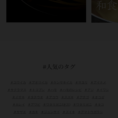
#人気のタグ
＃コウイカ
＃アオリイカ
＃ケンサキイカ
＃サヨリ
＃アイナメ
＃サクラマス
＃トコブシ
＃ハモ
＃ハモのレシピ
＃アジ
＃イワシ
＃イサキ
＃タチウオ
＃アコウ
＃スズキ
＃アナゴ
＃オコゼ
＃カレイ
＃アワビ
＃ワタリガニ(オス)
＃ワタリガニ
＃タコ
＃サザエ
＃カキ
＃ジュンサイ
＃ズイキ
＃アマトウガラシ