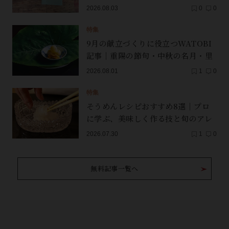
2026.08.03
0
0
特集
9月の献立づくりに役立つWATOBI
記事｜重陽の節句・中秋の名月・里
芋（子芋）・レンコン・サンマ【保
2026.08.01
1
0
存版】
特集
そうめんレシピおすすめ8選｜プロ
に学ぶ、美味しく作る技と旬のアレ
ンジ
2026.07.30
1
0
無料記事一覧へ