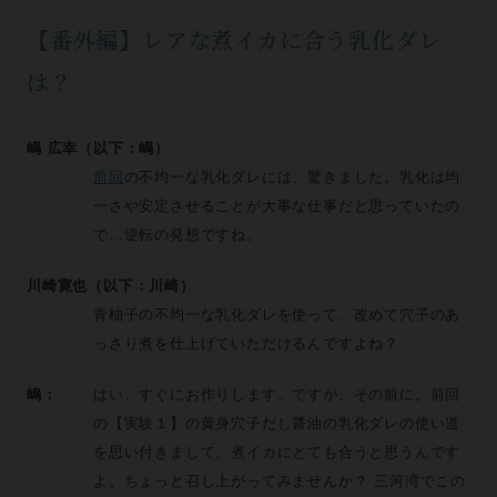
【番外編】レアな煮イカに合う乳化ダレ
は？
嶋 広幸（以下：嶋）
前回
の不均一な乳化ダレには、驚きました。乳化は均
一さや安定させることが大事な仕事だと思っていたの
で…逆転の発想ですね。
川崎寛也（以下：川崎）
青柚子の不均一な乳化ダレを使って、改めて穴子のあ
っさり煮を仕上げていただけるんですよね？
嶋：
はい、すぐにお作りします。ですが、その前に。前回
の【実験１】の黄身穴子だし醤油の乳化ダレの使い道
を思い付きまして。煮イカにとても合うと思うんです
よ。ちょっと召し上がってみませんか？ 三河湾でこの