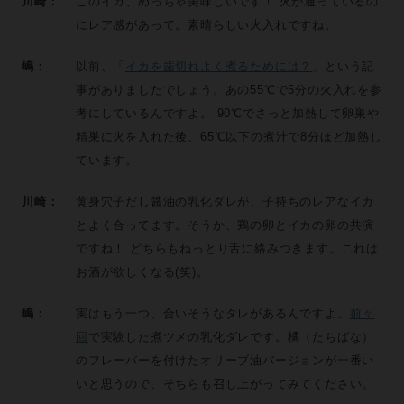
川崎：
このイカ、めっちゃ美味しいです！ 火が通っているの
にレア感があって。素晴らしい火入れですね。
嶋：
以前、「
イカを歯切れよく煮るためには？
」という記
事がありましたでしょう。あの55℃で5分の火入れを参
考にしているんですよ。 90℃でさっと加熱して卵巣や
精巣に火を入れた後、65℃以下の煮汁で8分ほど加熱し
ています。
川崎：
黄身穴子だし醤油の乳化ダレが、子持ちのレアなイカ
とよく合ってます。そうか、鶏の卵とイカの卵の共演
ですね！ どちらもねっとり舌に絡みつきます。これは
お酒が欲しくなる(笑)。
嶋：
実はもう一つ、合いそうなタレがあるんですよ。
前々
回
で実験した煮ツメの乳化ダレです。橘（たちばな）
のフレーバーを付けたオリーブ油バージョンが一番い
いと思うので、そちらも召し上がってみてください。