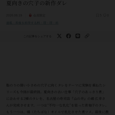
夏向きの穴子の新作ダレ
2026.06.19
会員限定
5
0
連載：和食を科学する料・理・理・科
この記事をシェアする
脂のりの弱い小さめの穴子に向くタレをテーマに実験を重ねたシ
リーズも今回が最終回。夏向きの古い仕事「穴子のあっさり煮」
に合わせる2種のタレを、名古屋の寿司店『山の井』の嶋 広幸さ
んが完成させます。一つは“不均一な乳化”を狙った青柚子のタレ。
もう一つは、橘（たちばな）オイルで乳化させた煮ツメ。最後に農