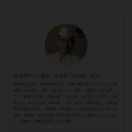
嶋 広幸さん（愛知・名古屋『山の井』店主）
1964年生まれ。京都の桂で育ち、実家が寿司屋だったことから寿
司職人を目指す。東京『纏（まとい）寿司』（閉店）などを経
て、『銀座 久兵衛』で腕を磨くこと10年。名古屋『なだ万』で寿
司カウンターに立ち、2006年、『すし覚王』の料理長に。日本料
理人の親方と共に、2019年、寿司屋らしい料理も楽しませる『山
の井』を開店。端正な職人仕事と折り目正しい接客にファンが多
い。勤勉で、柔軟性に富んだお人柄。