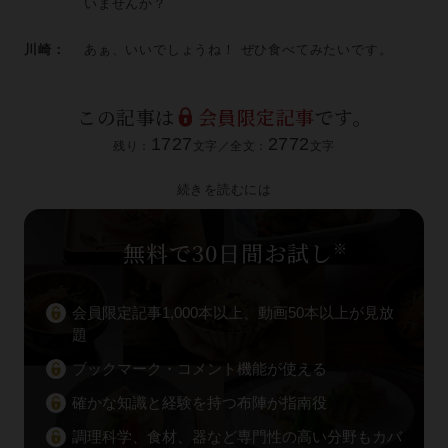
いませんか？
川崎：
あぁ、いいでしょうね！ ぜひ食べてみたいです。
この記事は
会員限定記事
です。
1727
2772
残り：
文字／全文：
文字
続きを読むには
無料で30日間お試し
※
会員限定記事1,000本以上、動画50本以上が見放
題
ブックマーク・コメント機能が使える
確かな知識と経験を持つ布陣が指南役
調理科学、食材、器など専門性の高い分野もカバ