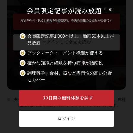
ー
会員限定記事が読み放題！
※
会員登録して全文を読む
月額990円（税込）初月30日間無料。※決済情報のご登録が必要です
会員限定記事1,000本以上、動画50本以上が
ログインして全文を読む
見放題
ブックマーク・コメント機能が使える
確かな知識と経験を持つ布陣が指南役
WA・TO・BI -和食の扉- とは
調理科学、食材、器など専門性の高い分野
年間購読・法人契約はこちら
もカバー
30日間の無料体験を試す
決済情報のご登録が必要です。初回ご登録の方に限ります。無料
期間後は¥990（税込）/月。いつでもキャンセルできます。
ログイン
＃技
＃調理科学
＃アナゴ