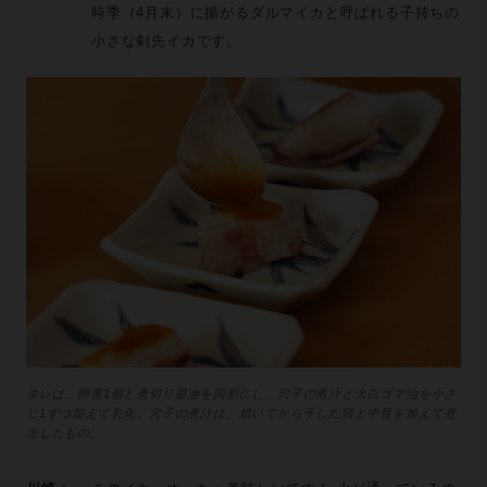
時季（4月末）に揚がるダルマイカと呼ばれる子持ちの
小さな剣先イカです。
タレは、卵黄1個と煮切り醤油を同割にし、穴子の煮汁と太白ゴマ油を小さ
じ1ずつ加えて乳化。穴子の煮汁は、焼いてから干した頭と中骨を加えて煮
出したもの。