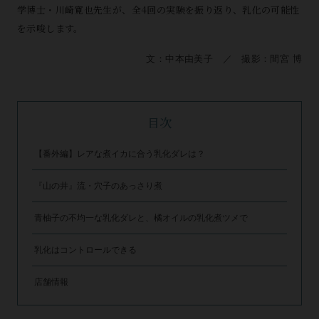
学博士・川崎寛也先生が、全4回の実験を振り返り、乳化の可能性
を示唆します。
文：中本由美子 ／ 撮影：間宮 博
目次
【番外編】レアな煮イカに合う乳化ダレは？
『山の井』流・穴子のあっさり煮
青柚子の不均一な乳化ダレと、橘オイルの乳化煮ツメで
乳化はコントロールできる
店舗情報