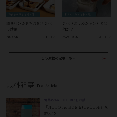
和食を科学する料・理・理・科
和食を科学する料・理・理・科
調味料のカドを取る!? 乳化
乳化（エマルション）とは
の効果
何か？
2026.05.19
4
0
2026.05.07
4
0
この連載の記事一覧へ
無料記事
Free Article
箸休め WA・TO・BIこぼれ話
『NOTO no KOE little book』を
読んで