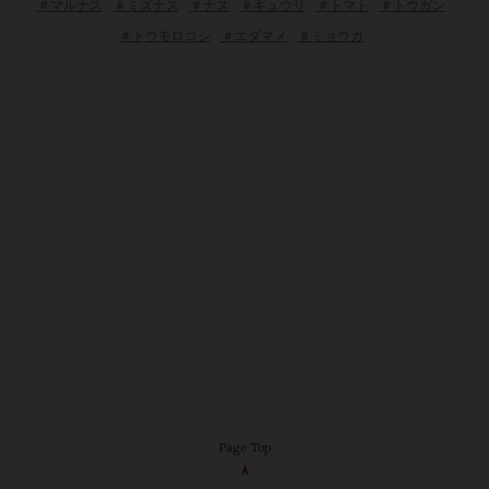
＃マルナス
＃ミズナス
＃ナス
＃キュウリ
＃トマト
＃トウガン
＃トウモロコシ
＃エダマメ
＃ミョウガ
Page Top