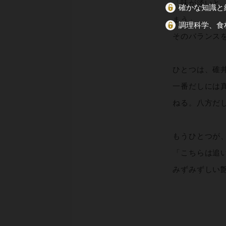
「味が淡いと
確かな知識と
まう」。
調理科学、食
そのバランス
ひとつは、碓
一番だしには
ねる。八方だ
もうひとつが
「こちらは追
みずみずしい