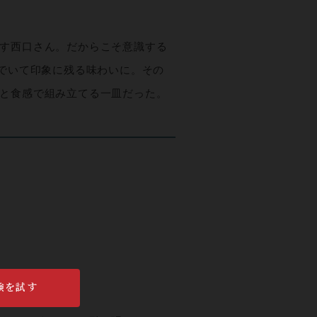
す西口さん。だからこそ意識する
れでいて印象に残る味わいに。その
と食感で組み立てる一皿だった。
験を試す