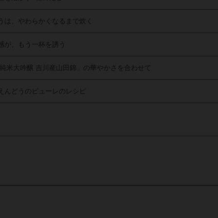
うは、やわらかくなるまで炊く
感が、もう一杯を誘う
 純米大吟醸 吉川産山田錦」の華やかさを合わせて
えんどうのピューレのレシピ