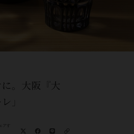
肴に。大阪『大
ーレ」
ェアす