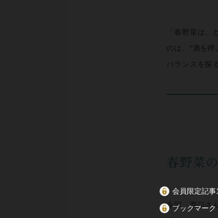
「春野菜は、
のは、“酒を
バランスを探
春野菜の
会員限定記事1
今回、西口さ
ブックマーク