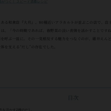
差がつく！ スピード酒肴レシピ
にある和食店『大月』。80種近いアラカルトが並ぶこの店で、店
とは、「今の時期であれば、春野菜の淡い表情を活かすことです
酒を呼ぶ一皿に。その一見相反する魅力をつなぐのが、碓井えん
体を支える“だし”の存在でした。
目次
性を活かす2種のだし