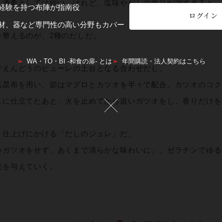
、酒肴としては弱い。けれど、塩味やだしの香りが強すぎると、
経験を持つ布陣が指南役
ログイン
材、器など専門性の高い分野もカバー
を整えるのが、2種のだしだ。
WA・TO・BI -和食の扉- とは
年間購読・法人契約はこちら
井えんどうのピューレの土台となる合わせだし。
真昆布を用い、節はマグロとカツオを半々で配合。カツオのコク
しに仕立てたあと、火を止めてから追いガツオをし、香りだけを
、仕上げにかける「だしのジュレ」だ。
いガツオをせず、あくまで清らかな味わいに」。ゼラチンでゆる
艶を与えていく。