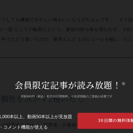
どうしても繊細でやさしい味わいになりがちなんです」。そう話
呼ぶ一皿”としての輪郭だという。素材の持ち味を損なわず、そ
る中でたどり着いたのが、碓井えんどうのピューレを軸に、だし
会員限定記事が読み放題！
※
個性を活かす2種のだし
月額990円（税込）初月30日間無料。※決済情報のご登録が必要です
,000本以上、動画50本以上が見放題
30日間の無料体
んが提案するのは、「春野菜」の素材感を活かした酒肴だ。
・コメント機能が使える