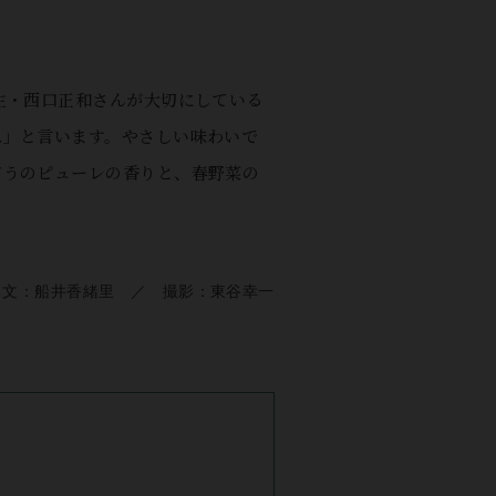
主・西口正和さんが大切にしている
ね」と言います。やさしい味わいで
どうのピューレの香りと、春野菜の
文：船井香緒里 ／ 撮影：東谷幸一