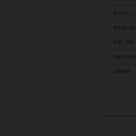
碓井えんど
春野菜の食
佐賀「鍋島
海老と碓井
店舗情報