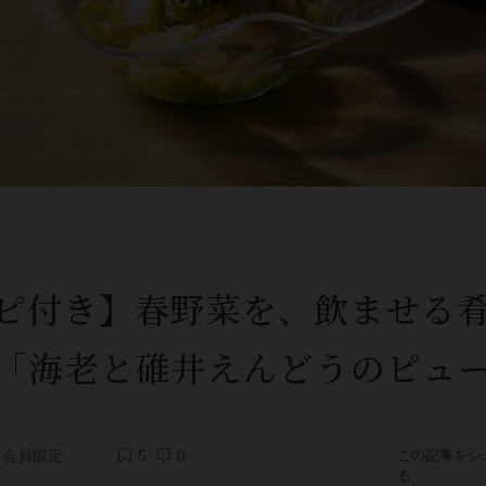
ピ付き】春野菜を、飲ませる
「海老と碓井えんどうのピュ
会員限定
5
0
この記事をシ
る