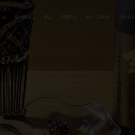
シピ
店＆料理人
献立
調理科学
食材＆調味料
意味＆