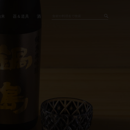
由来
器＆道具
酒