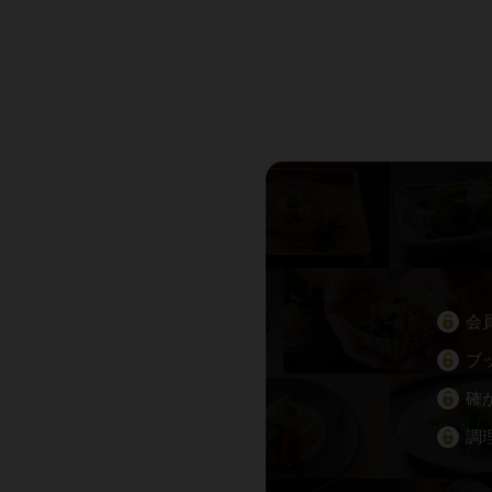
会
ブ
確
調