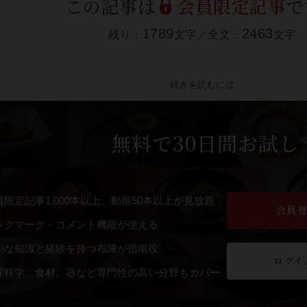
この記事は
会員限定記事
で
1789
2463
残り：
文字／全文：
文字
続きを読むには
無料で30日間お試し
員限定記事1,000本以上、動画50本以上が見放題
会員
ックマーク・コメント機能が使える
かな知識と経験を持つ布陣が指南役
ログイ
理科学、食材、器など専門性の高い分野もカバー