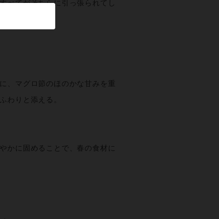
すべてがそちらに引っ張られてし
に、マグロ節のほのかな甘みを重
ふわりと添える。
やかに固めることで、春の食材に