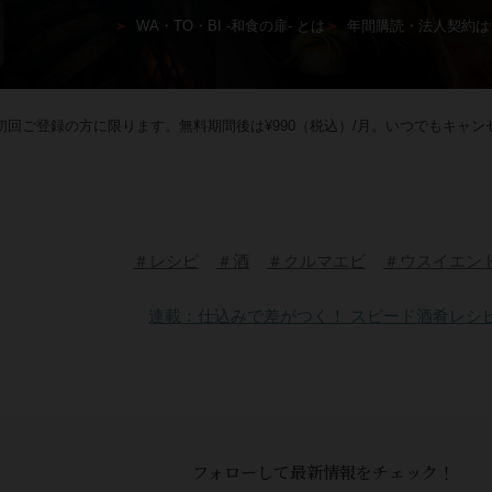
WA・TO・BI -和食の扉- とは
年間購読・法人契約は
回ご登録の方に限ります。無料期間後は¥990（税込）/月。いつでもキャン
＃レシピ
＃酒
＃クルマエビ
＃ウスイエン
連載：仕込みで差がつく！ スピード酒肴レシ
フォローして最新情報をチェック！