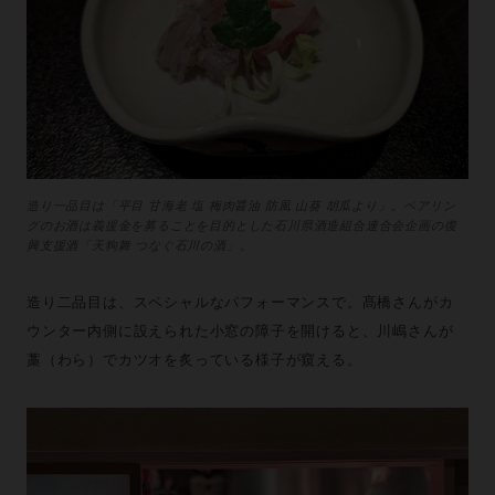
造り一品目は「平目 甘海老 塩 梅肉醤油 防風 山葵 胡瓜より」。ペアリン
グのお酒は義援金を募ることを目的とした石川県酒造組合連合会企画の復
興支援酒「天狗舞 つなぐ石川の酒」。
造り二品目は、スペシャルなパフォーマンスで。髙橋さんがカ
ウンター内側に設えられた小窓の障子を開けると、川嶋さんが
藁（わら）でカツオを炙っている様子が窺える。