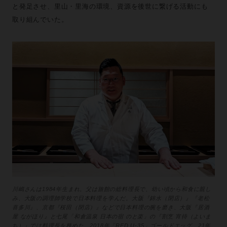
と発足させ、里山・里海の環境、資源を後世に繋げる活動にも
取り組んでいた。
川嶋さんは1984年生まれ。父は旅館の総料理長で、幼い頃から和食に親し
み、大阪の調理師学校で日本料理を学んだ。大阪『錦水（閉店）』『老松
喜多川』、京都『桜田（閉店）』などで日本料理の腕を磨き、大阪『居酒
屋 ながほり』と七尾「和倉温泉 日本の宿 のと楽」の『割烹 宵待（よいま
ち）』では料理長を務めた。2018年「RED U-35」ゴールドエッグ、21年