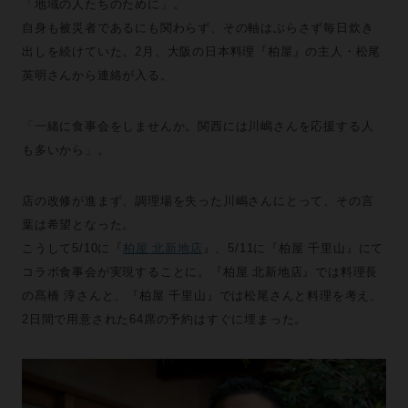
「地域の人たちのために」。
自身も被災者であるにも関わらず、その軸はぶらさず毎日炊き
出しを続けていた。2月、大阪の日本料理『柏屋』の主人・松尾
英明さんから連絡が入る。
「一緒に食事会をしませんか。関西には川嶋さんを応援する人
も多いから」。
店の改修が進まず、調理場を失った川嶋さんにとって、その言
葉は希望となった。
こうして5/10に『
柏屋 北新地店
』、5/11に『柏屋 千里山』にて
コラボ食事会が実現することに。『柏屋 北新地店』では料理長
の髙橋 淳さんと、『柏屋 千里山』では松尾さんと料理を考え、
2日間で用意された64席の予約はすぐに埋まった。