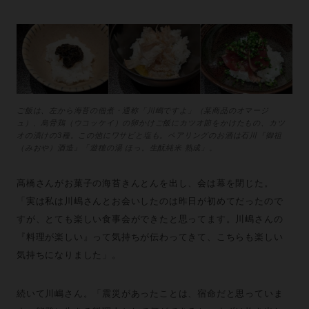
ご飯は、左から海苔の佃煮・通称「川嶋ですよ」（某商品のオマージ
ュ）、烏骨鶏（ウコッケイ）の卵かけご飯にカツオ節をかけたもの、カツ
オの漬けの3種。この他にワサビと塩も。ペアリングのお酒は石川『御祖
（みおや）酒造』「遊穂の湯 ほっ。生酛純米 熟成」。
髙橋さんがお菓子の海苔きんとんを出し、会は幕を閉じた。
「実は私は川嶋さんとお会いしたのは昨日が初めてだったので
すが、とても楽しい食事会ができたと思ってます。川嶋さんの
『料理が楽しい』って気持ちが伝わってきて、こちらも楽しい
気持ちになりました」。
続いて川嶋さん。「震災があったことは、宿命だと思っていま