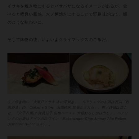
イサキを焼き物にするとパサパサになるイメージがあるが、食
べると程良い脂感。木ノ芽焼きにすることで野趣味が出て、鰻
のような味わいに。
そして鉢物の後、いよいよクライマックスのご飯だ。
左／焼き物の「大瀬戸イサキ 木の芽焼き」。ペアリングのお酒は石川『数
馬酒造』の「Chikuha Gibier 山廃純米 能登五百万石」。右／鉢物は炊合
せ。「穴子衣揚げ 賀茂茄子 山椒ペースト 大根おろしかけ出し」。ペアリ
ングのお酒はドイツの白ワイン「Malterdinger Chardonnay Alte Reben
Bernhard Huber 2015」。