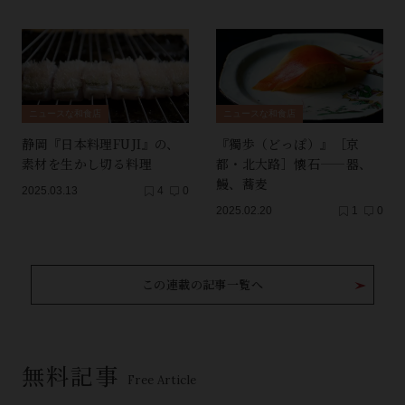
ニュースな和食店
ニュースな和食店
静岡『日本料理FUJI』の、
『獨歩（どっぽ）』［京
素材を生かし切る料理
都・北大路］懐石——器、
鰻、蕎麦
2025.03.13
4
0
2025.02.20
1
0
この連載の記事一覧へ
無料記事
Free Article