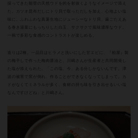
採ってきた能登の天然ウドを的を射抜くようなイメージで添え
た。カツオ昆布だしにトリ貝で取っただしを加え、心地よい塩
味に。ふわふわな真薯生地にジューシーなトリ貝、歯ごたえあ
る巻き湯葉にもっちりした白玉、サクサクで風味濃厚なウド。
一椀で多彩な食感のコントラストが楽しめる。
造りは2種。一品目はヒラメと洗いにした甘エビに、『柏屋』製
の梅干しで作った梅肉醤油と、川嶋さんが生産者と共同開発し
た塩が添えられた。「この塩、今、ある分しかないんです。津
波の被害で窯が倒れ、作ることができなくなってしまって。カ
ドがなくてミネラルが多く、食材の持ち味を引き出せるいい塩
なんですけどね」と川嶋さん。