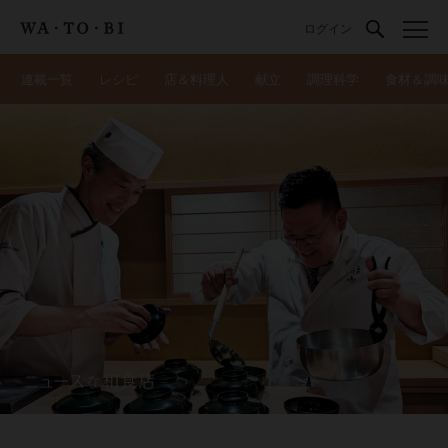
ログイン
連載一覧
レシピ
店＆料理人
献立
調理科学
食材＆調