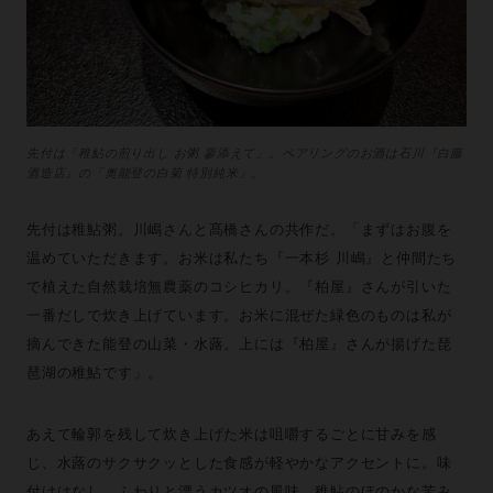
先付は「稚鮎の煎り出し お粥 蓼添えて」。ペアリングのお酒は石川『白藤
酒造店』の「奥能登の白菊 特別純米」。
先付は稚鮎粥。川嶋さんと髙橋さんの共作だ。「まずはお腹を
温めていただきます。お米は私たち『一本杉 川嶋』と仲間たち
で植えた自然栽培無農薬のコシヒカリ。『柏屋』さんが引いた
一番だしで炊き上げています。お米に混ぜた緑色のものは私が
摘んできた能登の山菜・水蕗。上には『柏屋』さんが揚げた琵
琶湖の稚鮎です」。
あえて輪郭を残して炊き上げた米は咀嚼するごとに甘みを感
じ、水蕗のサクサクッとした食感が軽やかなアクセントに。味
付けはなし。ふわりと漂うカツオの風味、稚鮎のほのかな苦み