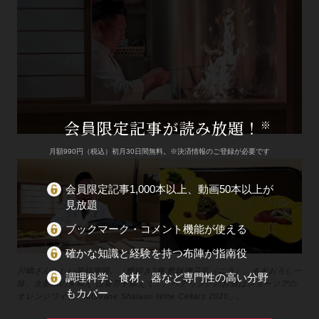
会員限定記事が読み放題！
※
月額990円（税込）初月30日間無料。※決済情報のご登録が必要です
会員限定記事1,000本以上、動画50本以上が
見放題
ブックマーク・コメント機能が使える
確かな知識と経験を持つ布陣が指南役
川嶋さんらしい笑顔満開。「鰹叩き3種 酢味噌花韮（ニラ）、ネギおろし一
調理科学、食材、器など専門性の高い分野
味、生姜木の芽和え 山葵芥子添えて」。ペアリングのお酒はジョージアの
もカバー
オレンジワイン「Mtsvane Shalauri Wine Cellars 2020」。