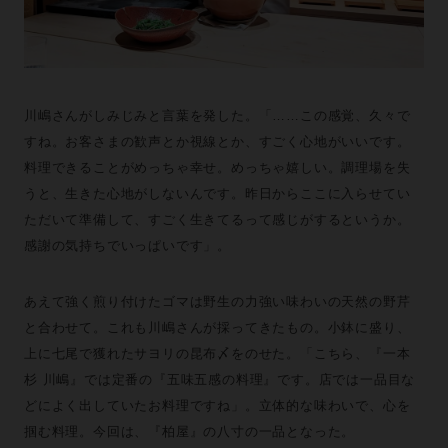
川嶋さんがしみじみと言葉を発した。「……この感覚、久々で
すね。お客さまの歓声とか視線とか、すごく心地がいいです。
料理できることがめっちゃ幸せ。めっちゃ嬉しい。調理場を失
うと、生きた心地がしないんです。昨日からここに入らせてい
ただいて準備して、すごく生きてるって感じがするというか。
感謝の気持ちでいっぱいです」。
あえて強く煎り付けたゴマは野生の力強い味わいの天然の野芹
と合わせて。これも川嶋さんが採ってきたもの。小鉢に盛り、
上に七尾で獲れたサヨリの昆布〆をのせた。「こちら、『一本
杉 川嶋』では定番の『五味五感の料理』です。店では一品目な
どによく出していたお料理ですね」。立体的な味わいで、心を
掴む料理。今回は、『柏屋』の八寸の一品となった。