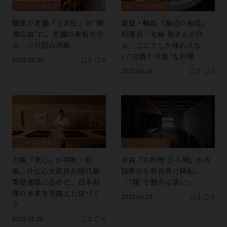
ニュースな和食店
ニュースな和食店
難波の老舗『うお佐』が“朝
能登・輪島『海辺の杣径』
食の店”に。老舗の看板を守
料理長・北崎 裕さんが作
る、三代目の決断
る、ここでしか味わえな
い“交換不可能”な料理
2026.05.30
1
0
2025.08.09
1
0
ニュースな和食店
ニュースな和食店
大阪『楽心』が移転・拡
奈良『お料理 ひろ岡』が五
張。片山心太郎氏が現代数
條市から奈良市に移転。
寄屋建築に込めた、日本料
「“縁”で繋がる店に」
理の未来を見据えた店づく
2025.04.22
1
0
り
2025.06.26
2
0