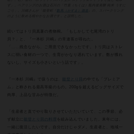
ず」。ペアリングのお酒は石川の「竹葉（ちくは）瓶内後発酵 純米 うすに
ごり」。川嶋さんが「能登町『
数馬（かずま）酒造
』の、スパークリング
のように飲める軽やかなお酒です」と説明した。
続いてはトリ貝真薯の煮物椀。「もしかして七尾湾のトリ
貝？」と、『一本杉 川嶋』の常連客が尋ねた。
「……残念ながら、ご用意できなかったです。トリ貝はストレ
スに弱い食材の一つで、生育がかなり遅れています。数が獲れ
ないし、サイズも小さいという話です」。
『一本杉 川嶋』で扱うのは、
能登とり貝
の中でも「プレミア
ム」と称される最高等級のもの。200gを超えるビッグサイズで
肉厚、上品な甘みが特徴だ。
「生産者と直でやり取りさせていただいていて、この季節、必
ず献立に
能登とり貝の料理
を組み込んでいました。来年には、
一緒に復活したいです。自分だけじゃダメ。生産者と、地域一