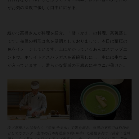
がお粥の温度で優しく口中に広がる。
続いて髙橋さんが料理を紹介。「替（かえ）の料理、茶碗蒸し
です。柏屋の料理は色を基調としておりまして、本日は葉桜の
色をイメージしています。上にかかっているあんはスナップエ
ンドウ。ホワイトアスパラガスを茶碗蒸しにし、中には生ウニ
が入っています」。滑らかな質感の玉締めに生ウニが蕩けた。
左／髙橋さんは長らく『柏屋 千里山』で腕を磨き、香港の支店では料理長
としてカウンター主体の日本料理店を約6年率いた経験を持つ（撮影：塩崎
聰）。右／替の「ホワイトアスパラ玉〆 スナップエンドウすり流し 花ゆ