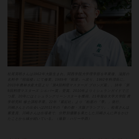
松尾英明さんは1962年大阪生まれ。関西学院大学理学部を卒業後、滋賀の
名料亭『招福楼』にて修業。1989年『柏屋』へ戻り、1992年料理長に。
2013年農林水産大臣より「第4回料理マスターズ ブロンズ賞」、18年「第
9回料理マスターズ シルバー賞」受賞。2010年よりミシュランガイドで三
つ星、20年にはミシュラングリーンスターを獲得。21年龍谷大学大学院 農
学研究科 修士課程卒業。22年『紫紅社』より「柏屋の『季』」発行。
川嶋さんとの出会いは2011年の『食の都・大阪グランプリ』。松尾さんは
審査員、川嶋さんは出場者で、分野別優勝を果たした川嶋さんに声をかけ
たことから縁が続いている。（撮影：ハリー中西）