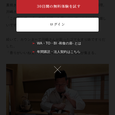
藁焼きは『一本杉 川嶋』の夜コースで必ず組み込まれる料理。
30日間の無料体験を試す
川嶋さんが仲間たちと育てた自然栽培無農薬のお米の藁だ。
「この香りで、『一本杉 川嶋』を思い出していただけたら嬉し
ログイン
いです」。
続いて、カウンターで川嶋さんが煎ったゴマをすり鉢ですりだ
WA・TO・BI -和食の扉- とは
した。
年間購読・法人契約はこちら
「香りがいいねぇ」。お客が口々に言い、視線が集まる。