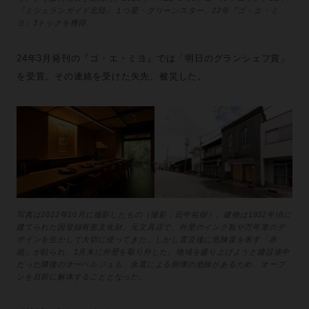
『ミシュランガイド北陸』１つ星・グリーンスター、22年『ゴ・エ・ミ
ヨ』3トックを獲得。
24年3月発刊の『ゴ・エ・ミヨ』では「明日のグランシェフ賞」
を受賞。その連絡を受けた矢先、被災した。
写真は2022年10月に撮影したもの（撮影：田中祐樹）。建物は1932年頃に
建てられた国登録有形文化財。元文具店で、外壁のインク瓶や万年筆のデ
ザインを生かして大切に使ってきた。しかし震災後に危険度を表す「赤
紙」が貼られ、1月末に外壁を取り外した。地域を盛り上げようと建設途中
だった隣接のオーベルジュも、余震による倒壊の危険があるため、オープ
ンを目前に解体することとなった。