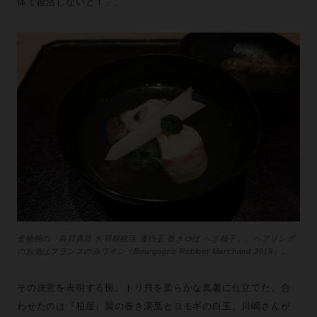
体で復活しないと！」。
煮物椀の「鳥貝真蒸 矢羽根独活 蓬白玉 巻きゆば へぎ柚子」。ペアリング
のお酒はフランスの赤ワイン「Bourgogne Robloet Marchand 2019」。
その決意を表明する椀。トリ貝を柔らかな真薯に仕立てた。合
わせたのは『柏屋』製の巻き湯葉とヨモギの白玉。川嶋さんが