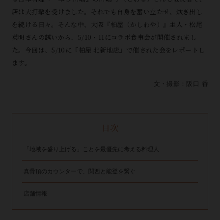
店は大打撃を受けました。それでも自身を奮い立たせ、炊き出し
を続ける日々。そんな中、大阪『柏屋（かしわや）』主人・松尾
英明さんの誘いから、5/10・11にコラボ食事会が開催されまし
た。今回は、5/10に『柏屋 北新地店』で催された会をレポートし
ます。
文・撮影：阪口 香
目次
「地域を盛り上げる」ことを最優先に考える料理人
真骨頂のカウンターで、関西と能登を繋ぐ
店舗情報