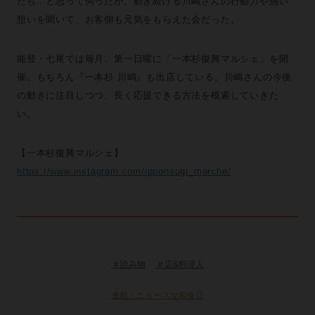
たら…と思って伺ったが、動き続ける川嶋さんの行動力や熱い
想いを聞いて、お客側も元気をもらえた会だった。
能登・七尾では毎月、第一日曜に「一本杉復興マルシェ」を開
催。もちろん『一本杉 川嶋』も出店している。川嶋さんの今後
の動きに注目しつつ、長く応援できる方法を模索していきた
い。
【一本杉復興マルシェ】
https://www.instagram.com/ipponsugi_marche/
＃読み物
＃店&料理人
連載：ニュースな和食店