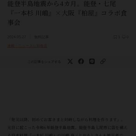
能登半島地震から4カ月。能登・七尾
『一本杉 川嶋』×大阪『柏屋』コラボ食
事会
2024.05.27
無料記事
1
0
連載：ニュースな和食店
この記事をシェアする
「発災以降、初めてお客さまと対峙しながら料理を作ります」。
元日に起こった令和6年能登半島地震。能登半島七尾市に店を構え
る日本料理『一本杉 川嶋』の川嶋 亨（とおる）さんも被災者で、