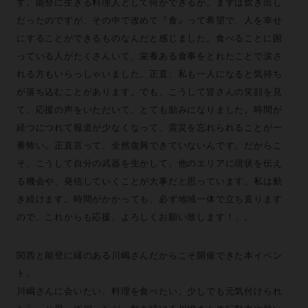
す。能登に生きる料理人として何ができるか。まずは炊き出し
だったのですが、その中で改めて『食』って希望で、人を幸せ
にすることができるものなんだと感じました。食べることに困
っている人がたくさんいて、栄養ある食事をとれたことで涙さ
れる方もいらっしゃいました。正直、私も一人になると気持ち
が落ち込むことがあります。でも、こうして皆さんの笑顔を見
て、応援の声をいただいて、とても励みになりました。時間が
経つにつれて報道が少なくなって、震災を忘れられることが一
番怖い。正直言って、全然復興できていないんです。だからこ
そ、こうして自分の武器を生かして、他のエリアに現状を伝え
る機会や、発信していくことが大事だと思っています。私は動
き続けます。時間がかかっても、必ず地域一体で立ち直ります
ので、これからも応援、よろしくお願い致します！」。
関西と能登に縁のある川嶋さんだからこそ開催できた本イベン
ト。
川嶋さんに会いたい、料理を食べたい。少しでも元気付けられ