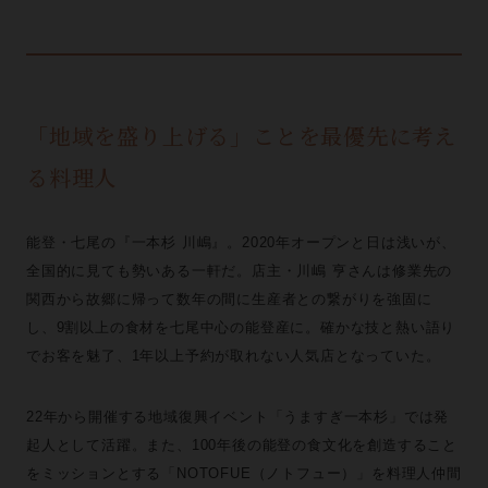
「地域を盛り上げる」ことを最優先に考え
る料理人
能登・七尾の『一本杉 川嶋』。2020年オープンと日は浅いが、
全国的に見ても勢いある一軒だ。店主・川嶋 亨さんは修業先の
関西から故郷に帰って数年の間に生産者との繋がりを強固に
し、9割以上の食材を七尾中心の能登産に。確かな技と熱い語り
でお客を魅了、1年以上予約が取れない人気店となっていた。
22年から開催する地域復興イベント「うますぎ一本杉」では発
起人として活躍。また、100年後の能登の食文化を創造すること
をミッションとする「NOTOFUE（ノトフュー）」を料理人仲間