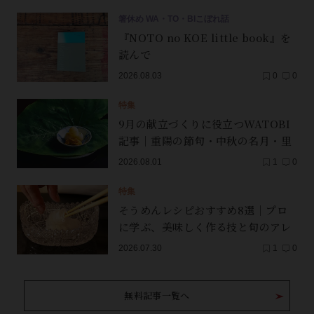
箸休め WA・TO・BIこぼれ話
『NOTO no KOE little book』を
読んで
2026.08.03
0
0
特集
9月の献立づくりに役立つWATOBI
記事｜重陽の節句・中秋の名月・里
芋（子芋）・レンコン・サンマ【保
2026.08.01
1
0
存版】
特集
そうめんレシピおすすめ8選｜プロ
に学ぶ、美味しく作る技と旬のアレ
ンジ
2026.07.30
1
0
無料記事一覧へ