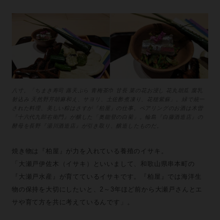
八寸。「ちまき寿司 蕗天ぷら 青梅茶巾 甘長 菜の花お浸し 花丸胡瓜 腐乳
射込み 天然野芹胡麻和え、サヨリ、土佐酢煮凍り、花穂紫蘇」。緑で統一
された料理、美しい粽はさすが『柏屋』の仕事。ペアリングのお酒は木曽
『十六代九郎右衛門』が醸した「奥能登の白菊」。輪島『白藤酒造店』の
酵母を長野『湯川酒造店』が引き取り、醸造したものだ。
焼き物は『柏屋』が力を入れている養殖のイサキ。
「大瀬戸伊佐木（イサキ）といいまして、和歌山県串本町の
『大瀬戸水産』が育てているイサキです。『柏屋』では海洋生
物の保持を大切にしたいと、2～3年ほど前から大瀬戸さんとエ
サや育て方を共に考えているんです」。