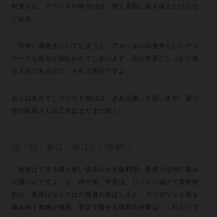
松尾さん。アカシタの味付けは、焼く直前に塩を振るだけにと
どめる。
「甘辛い蒲焼きにしてしまうと、アカシタの白身魚らしいデリ
ケートな旨みが損なわれてしまいます。高山牛蒡にしっかり味
を入れてあるので、それで充分ですよ」。
あとは炭火でじりじりと焼けば、さあ完成…と思いきや、凝り
性の松尾さんの工夫はまだまだ続く。
頭・尾・骨は、香ばしい煎餅に
「食材はできる限り使い切るのが大阪料理。骨周りは特に旨み
が濃いんですよ」と、頭や尾、中骨は、じっくり揚げて骨煎餅
的に。素揚げならではの骨身の香ばしさと、ガリガリッと骨を
噛み砕く食感が快感。骨まで愛せる抜群の佳肴は、これだけで