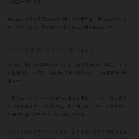
も粋な一品になる。
ちなみに中骨を庖丁のみねで叩くひと手間は、骨を曲げやすく
するだけでなく、火の通りが良くなる効果もあるそうだ。
ゴボウを多彩に合わせて深い味わいに
器の底に敷いた薄茶のペーストは、高山牛蒡のすり流し。カツ
オ昆布だし・白醤油・塩だけで淡く味付けた、いわば和風の野
菜ソース。
「異なるアプローチでゴボウの風味を重ねることで、味に奥行
きが生まれます」と松尾さん。添え物にも、カリッと素揚げし
た細切りゴボウをさりげなく添えている。
ふわりと焼けたアカシタの身と、よく肥えた身から滴る脂を受