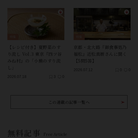
特集
特集
【レシピ付き】夏野菜のす
京都・北大路『御食事処乃
り流し Vol.3 東京『四ツ谷
福松』近松真樹さんに聞く
みね村』の「小蕪のすり流
【5問5答】
し」
2026.07.12
0
0
2026.07.18
3
0
この連載の記事一覧へ
無料記事
Free Article