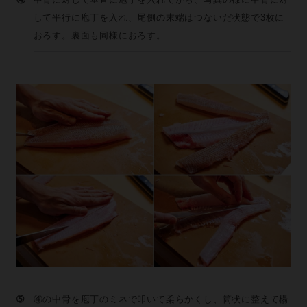
して平行に庖丁を入れ、尾側の末端はつないだ状態で3枚に
おろす。裏面も同様におろす。
➄
④の中骨を庖丁のミネで叩いて柔らかくし、筒状に整えて楊