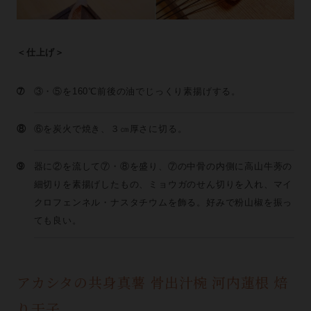
＜仕上げ＞
➆
③・⑤を160℃前後の油でじっくり素揚げする。
⑧
⑥を炭火で焼き、３㎝厚さに切る。
➈
器に②を流して⑦・⑧を盛り、⑦の中骨の内側に高山牛蒡の
細切りを素揚げしたもの、ミョウガのせん切りを入れ、マイ
クロフェンネル・ナスタチウムを飾る。好みで粉山椒を振っ
ても良い。
アカシタの共身真薯 骨出汁椀 河内蓮根 焙
り干子