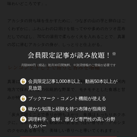
味わいどころです」。
アカシタの持ち味を生かすために、つなぎの山の芋と卵白はご
くわずかに。ふわふわの口溶けを狙ってやや多めのカツオ昆布
だしでのばし、70℃の湯煎で柔らかく火を入れることで、真薯
の芯に潜むアカシタの身が、しっとりと仕上がる。
会員限定記事が読み放題！
※
月額990円（税込）初月30日間無料。※決済情報のご登録が必要です
レンコンと干し子で香りと旨みを増幅
会員限定記事1,000本以上、動画50本以上が
真薯に添えたのは、炭火焼きした河内蓮根。こちらは大阪河内
見放題
地方で採れる大阪の伝統的な野菜で、モチモチとした食感と甘
みが特徴だ。
ブックマーク・コメント機能が使える
確かな知識と経験を持つ布陣が指南役
「炭火で焼くことで香りが持ち上がり、食感はもっちりホクホ
調理科学、食材、器など専門性の高い分野
クに。ゴボウと同じく馴染みのある土っぽい香りが、アカシタ
もカバー
のクセのある香りを、美味しい香りへと導いてくれます」。