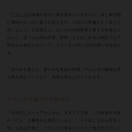
「
アカシタ
は海底の泥中に身を潜めているせいか、皮と身の間
に独特の土っぽい香りがあります。ゴボウの野趣がよく合うと
思いまして」と松尾さん。なにわの伝統野菜を愛する松尾さん
ゆえに、使うのは高山牛蒡。豊能（とよの）町高山地区で江戸
時代から栽培されていて、アカシタと同じ12月以降に旬を迎え
る。
「品のある香りと、柔らかな食感が特徴。アカシタの繊細な持
ち味を損なうことなく、風味を持ち上げてくれます」。
アカシタは塩のみで味付け
「今回手に入ったアカシタは、大きくて立派。この肉厚さを味
わうにも、八幡巻きは相応しいかと」。そう話しながら甘辛く
炊いた高山牛蒡に、アカシタの身をクルクルと巻き付けていく