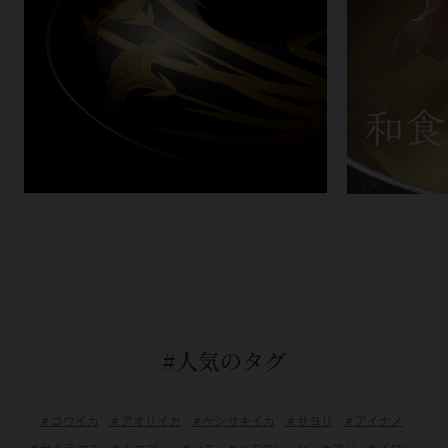
#人気のタグ
＃コウイカ
＃アオリイカ
＃ケンサキイカ
＃サヨリ
＃アイナメ