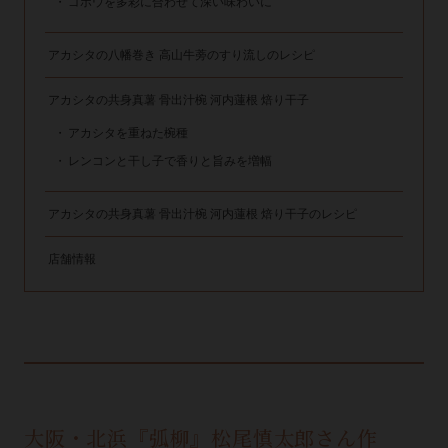
ゴボウを多彩に合わせて深い味わいに
アカシタの八幡巻き 高山牛蒡のすり流しのレシピ
アカシタの共身真薯 骨出汁椀 河内蓮根 焙り干子
アカシタを重ねた椀種
レンコンと干し子で香りと旨みを増幅
アカシタの共身真薯 骨出汁椀 河内蓮根 焙り干子のレシピ
店舗情報
大阪・北浜『弧柳』松尾慎太郎さん作