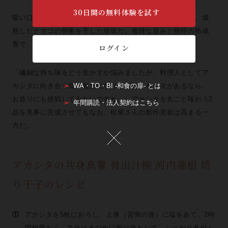
30日間の無料体験を試す
吸い口には、軽く炙った一片の半生干し子を。干し子とは、成
熟したナマコの卵巣を干した珍味だ。複雑な旨みと独特の熟成
香で、アカシタの美味しさをもうひと押しする。
ログイン
「繊細な持ち味をどう生かすか悩みましたが、料理人としてア
WA・TO・BI -和食の扉- とは
カシタに向き合う良い勉強になりました。もし次があるなら、
お造りにも挑戦してみたいですね」。アカシタを丸ごと味わう2
年間購読・法人契約はこちら
品を見事に完成させてもなお、松尾さんの創作意欲は高まる一
方だ。
アカシタの共身真薯 骨出汁椀 河内蓮根 焙
り干子のレシピ
①
アカシタを5枚におろし、上身（背側の身）に塩をあて、2時
間程度おく。アラはきつめに振り塩をして、しっかり色付く