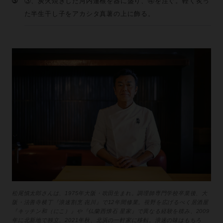
➄
③、炭火焼きした河内蓮根を器に盛り、④を注ぐ。軽く炙っ
た半生干し子をアカシタ真薯の上に飾る。
松尾慎太郎さんは、1975年大阪・吹田生まれ。調理師専門学校卒業後、大
阪・法善寺横丁『浪速割烹 㐂川』で12年間修業。視野を広げるべく居酒屋
『キッチン和（にこ）』や『仏蘭西懐石 星家』で異なる経験を積み、2009
年に北新地で独立。2021年秋、北浜の一軒家に移転。浪速の味はもちろ