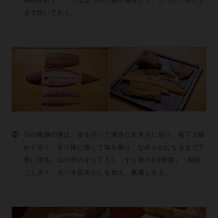
まで焼いておく。
②
①の腹側の身は、皮を引いて適当な大きさに切り、庖丁で細
かく叩く。すり鉢に移して塩を振り、なめらかになるまで丁
寧に摺る。山の芋のすり下ろし（すり身の1/4程度）・卵白
ごく少々・カツオ昆布だしを加え、裏漉しする。