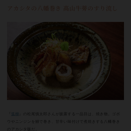
アカシタの八幡巻き 高山牛蒡のすり流し
『
弧柳
』の松尾慎太郎さんが披露する一品目は、焼き物。ゴボ
ウやニンジンを鰻で巻き、甘辛い味付けで煮焼きする八幡巻き
のアカシタ版だ。