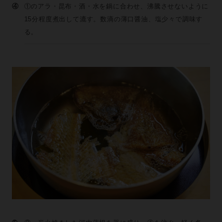
④
①のアラ・昆布・酒・水を鍋に合わせ、沸騰させないように
15分程度煮出して漉す。数滴の薄口醤油、塩少々で調味す
る。