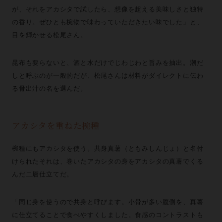
が、それをアカシタで試したら、想像を超える美味しさと独特
の香り。ぜひとも椀物で味わっていただきたい味でした」と、
目を輝かせる松尾さん。
昆布も要らないと、酒と水だけでじわじわと旨みを抽出。潮だ
しと呼ぶのが一般的だが、松尾さんは材料がダイレクトに伝わ
る骨出汁の名を選んだ。
アカシタを重ねた椀種
椀種にもアカシタを使う。共身真薯（ともみしんじょ）と名付
けられたそれは、巻いたアカシタの身をアカシタの真薯でくる
んだ二層仕立てだ。
「同じ身を使うので共身と呼びます。小骨が多い腹側を、真薯
に仕立てることで食べやすくしました。食感のコントラストも