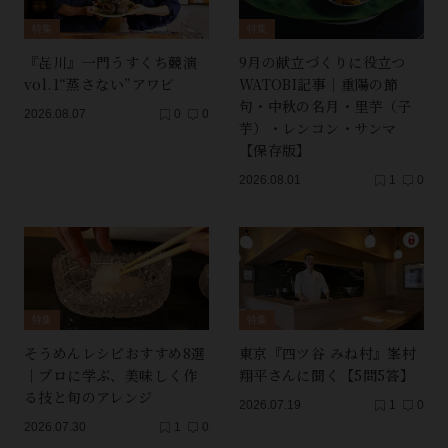
特集
特集
『㐂川』一門うすくち競演
9月の献立づくりに役立つ
vol.1“蒸さない”アワビ
WATOBI記事｜重陽の節
句・中秋の名月・里芋（子
2026.08.07
0
0
芋）・レンコン・サンマ
【保存版】
2026.08.01
1
0
特集
特集
そうめんレシピおすすめ8選
東京『四ツ谷 みね村』峯村
｜プロに学ぶ、美味しく作
翔平さんに聞く【5問5答】
る技と旬のアレンジ
2026.07.19
1
0
2026.07.30
1
0