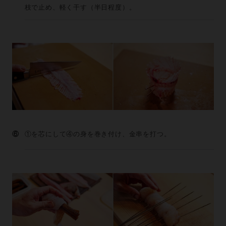
枝で止め、軽く干す（半日程度）。
⑥
①を芯にして④の身を巻き付け、金串を打つ。