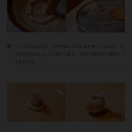
③
ラップに②をのせ、その中央に①の上身を巻いてのせる。②
で①を包み込むように茶巾に絞る。70℃で30分ほど湯煎して
火を入れる。