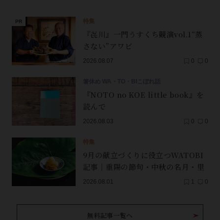
特集
『㐂川』一門うすくち競演vol.1“蒸
さない”アワビ
2026.08.07
0
0
箸休め WA・TO・BIこぼれ話
『NOTO no KOE little book』を
読んで
2026.08.03
0
0
特集
9月の献立づくりに役立つWATOBI
記事｜重陽の節句・中秋の名月・里
芋（子芋）・レンコン・サンマ【保
2026.08.01
1
0
存版】
無料記事一覧へ