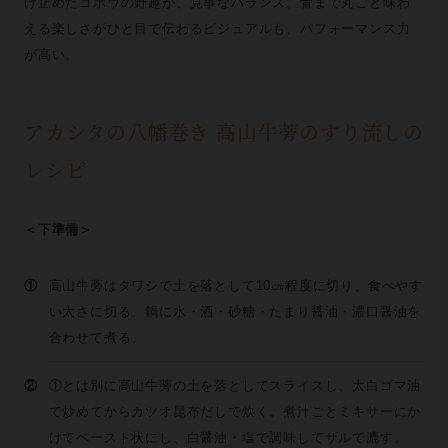
け止めたゴボウの野趣が、見事なバランス。骨まで丸ごと味わ
える楽しさがひと目で伝わるビジュアルも、パフォーマンス力
が高い。
アカシタの八幡巻き 高山牛蒡のすり流しの
レシピ
＜下準備＞
①
高山牛蒡はタワシで土を落として10㎝程度に切り、食べやす
い太さに切る。鍋に水・酒・砂糖・たまり醤油・濃口醤油を
合わせて煮る。
②
①とは別に高山牛蒡の土を落としてスライスし、太白ゴマ油
で炒めてからカツオ昆布だしで炊く。煮汁ごとミキサーにか
けてペースト状にし、白醤油・塩で調味してザルで漉す。