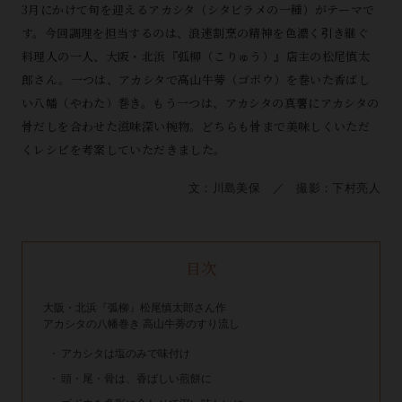
3月にかけて旬を迎えるアカシタ（シタビラメの一種）がテーマで
す。今回調理を担当するのは、浪速割烹の精神を色濃く引き継ぐ
料理人の一人、大阪・北浜『弧柳（こりゅう）』店主の松尾慎太
郎さん。一つは、アカシタで高山牛蒡（ゴボウ）を巻いた香ばし
い八幡（やわた）巻き。もう一つは、アカシタの真薯にアカシタの
骨だしを合わせた滋味深い椀物。どちらも骨まで美味しくいただ
くレシピを考案していただきました。
文：川島美保 ／ 撮影：下村亮人
目次
大阪・北浜『弧柳』松尾慎太郎さん作
アカシタの八幡巻き 高山牛蒡のすり流し
アカシタは塩のみで味付け
頭・尾・骨は、香ばしい煎餅に