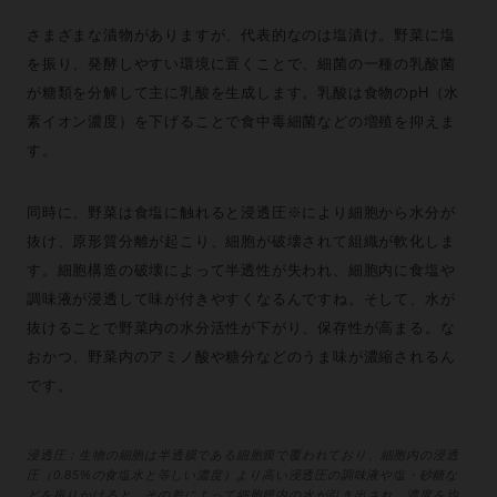
さまざまな漬物がありますが、代表的なのは塩漬け。野菜に塩
を振り、発酵しやすい環境に置くことで、細菌の一種の乳酸菌
が糖類を分解して主に乳酸を生成します。乳酸は食物のpH（水
素イオン濃度）を下げることで食中毒細菌などの増殖を抑えま
す。
同時に、野菜は食塩に触れると浸透圧※により細胞から水分が
抜け、原形質分離が起こり、細胞が破壊されて組織が軟化しま
す。細胞構造の破壊によって半透性が失われ、細胞内に食塩や
調味液が浸透して味が付きやすくなるんですね。そして、水が
抜けることで野菜内の水分活性が下がり、保存性が高まる。な
おかつ、野菜内のアミノ酸や糖分などのうま味が濃縮されるん
です。
浸透圧：生物の細胞は半透膜である細胞膜で覆われており、細胞内の浸透
圧（0.85%の食塩水と等しい濃度）より高い浸透圧の調味液や塩・砂糖な
どを振りかけると、その差によって細胞膜内の水が引き出され、濃度を均