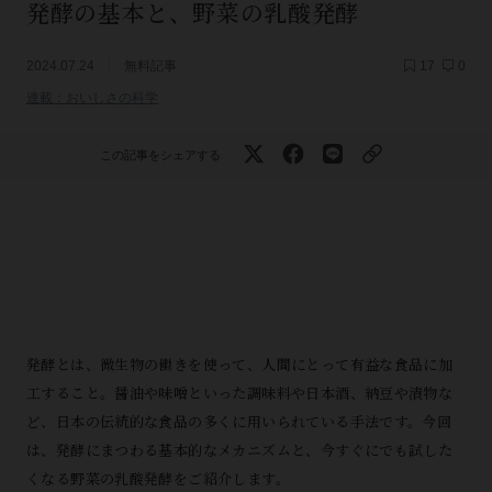
発酵の基本と、野菜の乳酸発酵
2024.07.24
無料記事
17
0
連載：おいしさの科学
この記事をシェアする
発酵とは、微生物の働きを使って、人間にとって有益な食品に加
工すること。醤油や味噌といった調味料や日本酒、納豆や漬物な
ど、日本の伝統的な食品の多くに用いられている手法です。今回
は、発酵にまつわる基本的なメカニズムと、今すぐにでも試した
くなる野菜の乳酸発酵をご紹介します。