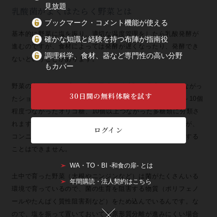
見放題
乳酸菌がよくはたらく野菜とは
ブックマーク・コメント機能が使える
基本的に野菜に塩を振り、適切な温度管理をしたら乳酸発酵が
確かな知識と経験を持つ布陣が指南役
進むのですが、食材によっては発酵が遅くなったり、発酵でき
調理科学、食材、器など専門性の高い分野
ないということがあります。
もカバー
野菜の中の糖は、ブドウ糖や果糖の単糖類、単糖が2個つながっ
30日間の無料体験を試す
たショ糖（砂糖）、乳糖、麦芽糖などの二糖類、単糖が3～10個
程度つながったオリゴ糖、10個以上つながった多糖類に分類さ
れます。乳酸菌は単糖あるいは二糖の分解はできるのですが、
ログイン
コンニャク芋はグルコマンナンという多糖類なので、分解する
ことはできません。
WA・TO・BI -和食の扉- とは
土中で育った野菜（大根やニンジンなど）は菌がたくさんいる
年間購読・法人契約はこちら
環境で育っているので、菌の生育を阻害する物質（ポリフェノ
ールやたんぱく質性阻害剤など）をため込んでいるんです。な
ので、塩を振って置いておいても原形質分離が進みにくい場合