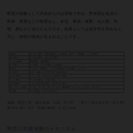
野菜の発酵として代表的なのは漬物ですね。野菜類を塩漬け、
乾燥、湯煮などの処理をし、食塩、醤油、食酢、ぬか類、味
噌、麹などに漬けたものです。効果としては保存性を高めると
共に、独特の風味が生まれることです。
編集：髙村仁知・森山達哉、出版：南江堂、「新しい食品加工学」改訂第3
版 P66 表4・1/3「漬物の種類」を元に作成。
野菜の乳酸発酵のメカニズム