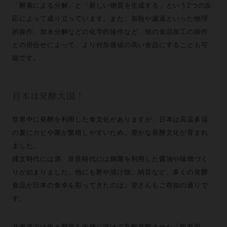
「酵素による分解」と「新しい物質を生成する」という2つの反
応によって成り立っています。また、加熱や濾過といった物理
的操作、加水分解などの化学的操作など、他の食品加工の操作
との掛合せによって、より付加価値の高い食品にすることも可
能です。
日本は発酵大国！
世界中に発酵を利用した食文化がありますが、日本は高温多湿
の夏にカビや菌が繁殖しやすいため、豊かな発酵文化が育まれ
ました。
縄文時代には酒、奈良時代には麹菌を利用した醤油や味噌づく
りが始まりました。他にも酢や漬け物、納豆など、多くの発酵
食品が日本の食卓を彩ってきたのは、皆さんもご存知の通りで
す。
北海道では魚と野菜を米麹に漬けて乳酸発酵させた「飯寿司