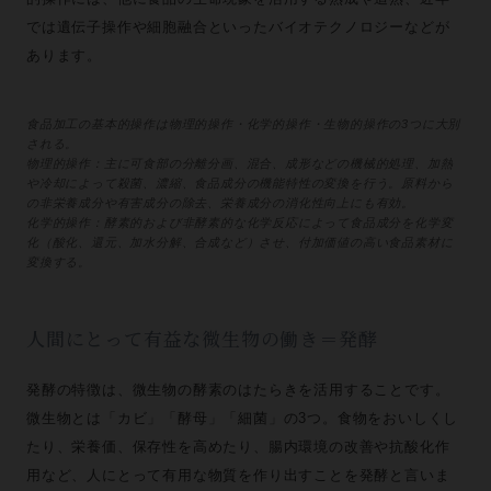
では遺伝子操作や細胞融合といったバイオテクノロジーなどが
あります。
食品加工の基本的操作は物理的操作・化学的操作・生物的操作の3つに大別
される。
物理的操作：主に可食部の分離分画、混合、成形などの機械的処理、加熱
や冷却によって殺菌、濃縮、食品成分の機能特性の変換を行う。原料から
の非栄養成分や有害成分の除去、栄養成分の消化性向上にも有効。
化学的操作：酵素的および非酵素的な化学反応によって食品成分を化学変
化（酸化、還元、加水分解、合成など）させ、付加価値の高い食品素材に
変換する。
人間にとって有益な微生物の働き＝発酵
発酵の特徴は、微生物の酵素のはたらきを活用することです。
微生物とは「カビ」「酵母」「細菌」の3つ。食物をおいしくし
たり、栄養価、保存性を高めたり、腸内環境の改善や抗酸化作
用など、人にとって有用な物質を作り出すことを発酵と言いま