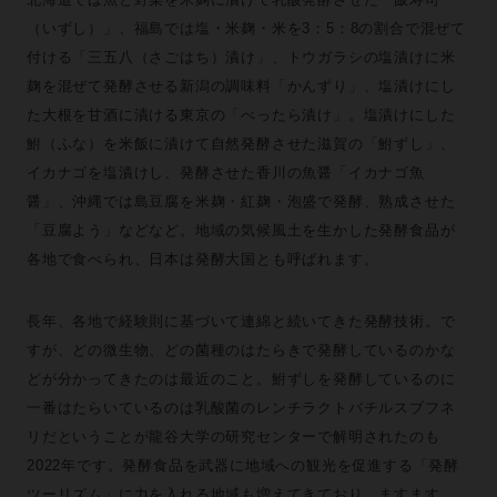
（いずし）」、福島では塩・米麹・米を3：5：8の割合で混ぜて
付ける「三五八（さごはち）漬け」、トウガラシの塩漬けに米
麹を混ぜて発酵させる新潟の調味料「かんずり」、塩漬けにし
た大根を甘酒に漬ける東京の「べったら漬け」。塩漬けにした
鮒（ふな）を米飯に漬けて自然発酵させた滋賀の「鮒ずし」、
イカナゴを塩漬けし、発酵させた香川の魚醤「イカナゴ魚
醤」、沖縄では島豆腐を米麹・紅麹・泡盛で発酵、熟成させた
「豆腐よう」などなど。地域の気候風土を生かした発酵食品が
各地で食べられ、日本は発酵大国とも呼ばれます。
長年、各地で経験則に基づいて連綿と続いてきた発酵技術。で
すが、どの微生物、どの菌種のはたらきで発酵しているのかな
どが分かってきたのは最近のこと。鮒ずしを発酵しているのに
一番はたらいているのは乳酸菌のレンチラクトバチルスブフネ
リだということが龍谷大学の研究センターで解明されたのも
2022年です。発酵食品を武器に地域への観光を促進する「発酵
ツーリズム」に力を入れる地域も増えてきており、ますます、