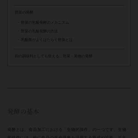
野菜の発酵
野菜の乳酸発酵のメカニズム
野菜の乳酸発酵の方法
乳酸菌がよくはたらく野菜とは
和の調味料としても使える、野菜・果物の発酵
発酵の基本
発酵とは、食品加工における「生物的操作」の一つです。生物
的操作には、他に食品の生命現象を活用する熟成や追熟、近年