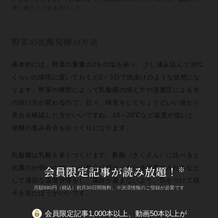
等に保とうとする力のこと。
野菜の乳酸発酵の方法
基本的には、野菜の重量の2％の塩を振り、少し揉み込んで30℃
くらいの環境に置いておくと2～3日で浅漬けのような状態にな
ります。野菜の種類によって乳酸菌の増え方や浸透圧による水
の抜け方が変わるので、日々、味見をしてちょうどいい漬かり
具合を確認した方がいいですね。10～20℃など温度が低いと、
発酵の進み具合もゆっくりになります。
乳酸菌は乳酸を多くつくります。酢酸（さくさん）に比べると
抗菌力が弱いので、いい具合に漬かったら冷蔵庫に入れるなど
会員限定記事が読み放題！
※
して適切な温度管理をし、腐敗が進まないよう、気をつけて様
月額990円（税込）初月30日間無料。※決済情報のご登録が必要です
子を見たほうがいいです。
会員限定記事1,000本以上、動画50本以上が