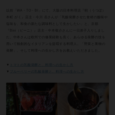
以前「WA・TO・BI」にて、大阪の日本料理店『靭（うつぼ）
本町 がく』店主・今川 岳さんが「乳酸発酵させた食材の酸味や
塩味を、和食の新たな調味料として生かしたい」と、京都
『Bini（ビーニ）』店主・中本敬介さんに一日弟子入りしまし
た。中本さんは欧州での修業経験も長く、あらゆる発酵の技を
用いて独創的なイタリアンを提唱する料理人。「野菜と果物の
発酵」、そして料理への生かし方をお教えいただきました。
▼
トマトの乳酸発酵と、料理への生かし方
▼
ブルーベリーの乳酸発酵と、料理への生かし方