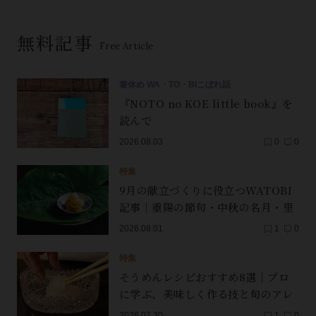
無料記事
Free Article
箸休め WA・TO・BIこぼれ話
『NOTO no KOE little book』を
読んで
2026.08.03
0
0
特集
9月の献立づくりに役立つWATOBI
記事｜重陽の節句・中秋の名月・里
芋（子芋）・レンコン・サンマ【保
2026.08.01
1
0
存版】
特集
そうめんレシピおすすめ8選｜プロ
に学ぶ、美味しく作る技と旬のアレ
ンジ
2026.07.30
1
0