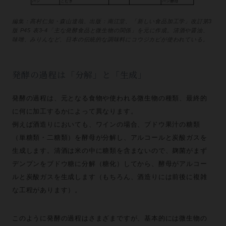
編集：髙村仁知・森山達哉、出版：南江堂、「新しい食品加工学」改訂第3
版 P45 表3-4「主な発酵食品と微生物の関係」を元に作成。清酒や醤油、
味噌、みりんなど、日本の伝統的な調味料にコウジカビが使われている。
発酵の過程は「分解」と「生成」
発酵の過程は、元となる食物や使われる微生物の種類、最終的
に何に加工するかによって異なります。
例えば酒造りにおいても、ワインの場合、ブドウ果汁の糖類
（単糖類・二糖類）を酵母が分解し、アルコールと炭酸ガスを
生成します。清酒は米の中に糖類を含まないので、麹菌がまず
デンプンをブドウ糖に分解（糖化）してから、酵母がアルコー
ルと炭酸ガスを生成します（もちろん、酒造りには前後に複雑
な工程があります）。
このように発酵の過程はさまざまですが、基本的には微生物の