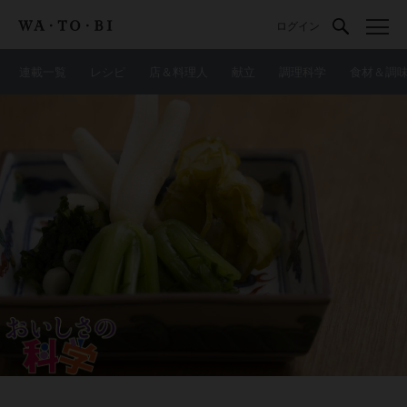
ログイン
連載一覧
レシピ
店＆料理人
献立
調理科学
食材＆調