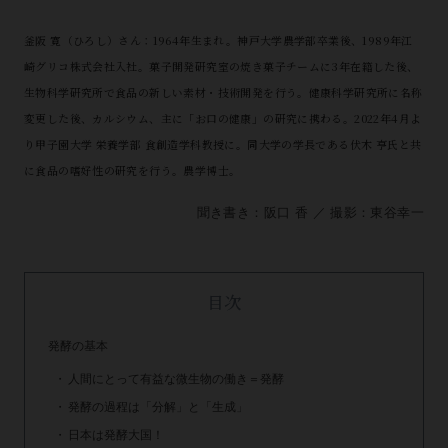
釜阪 寛（ひろし）さん：1964年生まれ。神戸大学農学部卒業後、1989年江
崎グリコ株式会社入社。菓子開発研究室の焼き菓子チームに3年在籍した後、
生物科学研究所で食品の新しい素材・技術開発を行う。健康科学研究所に名称
変更した後、カルシウム、主に「お口の健康」の研究に携わる。2022年4月よ
り甲子園大学 栄養学部 食創造学科教授に。同大学の学長である伏木 亨氏と共
に食品の嗜好性の研究を行う。農学博士。
聞き書き：阪口 香 ／ 撮影：東谷幸一
目次
発酵の基本
人間にとって有益な微生物の働き＝発酵
発酵の過程は「分解」と「生成」
日本は発酵大国！