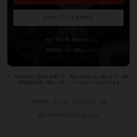
ログインして全文を読む
WA・TO・BI -和食の扉- とは
年間購読・法人契約はこちら
決済情報のご登録が必要です。初回ご登録の方に限ります。無料
期間後は¥990（税込）/月。いつでもキャンセルできます。
＃調理科学
＃レシピ
＃ジャガイモ
＃技
連載：和食を科学する料・理・理・科