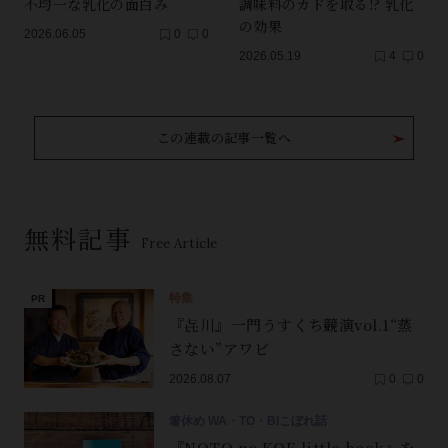
不均一な乳化の面白み
調味料のカドを取る!? 乳化
の効果
2026.06.05
0
0
2026.05.19
4
0
この連載の記事一覧へ
無料記事
Free Article
特集
『㐂川』一門うすくち競演vol.1“蒸
さない”アワビ
2026.08.07
0
0
箸休め WA・TO・BIこぼれ話
『NOTO no KOE little book』を