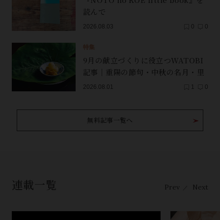
読んで
2026.08.03
0
0
特集
9月の献立づくりに役立つWATOBI
記事｜重陽の節句・中秋の名月・里
芋（子芋）・レンコン・サンマ【保
2026.08.01
1
0
存版】
無料記事一覧へ
連載一覧
Prev
Next
／