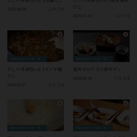
だしの多様性vol.3玉露だし
だしの多様性vol.2焼き海苔
だし
2026.08.06
0
0
2026.07.24
2
0
和食を科学する料・理・理・科
和食を科学する料・理・理・科
だしの多様性vol.1カツオ鯖
夏向きの穴子の新作ダレ
だし
2026.06.19
5
0
2026.07.07
2
0
和食を科学する料・理・理・科
和食を科学する料・理・理・科