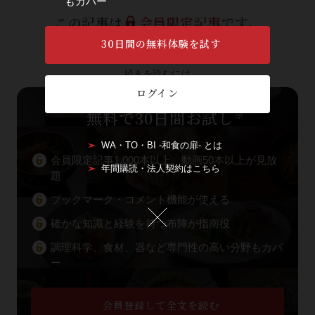
もカバー
この記事は
会員限定記事
です。
2060
3563
30日間の無料体験を試す
残り：
文字／全文：
文字
続きを読むには
ログイン
無料で30日間お試し
※
WA・TO・BI -和食の扉- とは
会員限定記事1,000本以上、動画50本以上が見放
年間購読・法人契約はこちら
題
ブックマーク・コメント機能が使える
確かな知識と経験を持つ布陣が指南役
調理科学、食材、器など専門性の高い分野もカバ
ー
会員登録して全文を読む