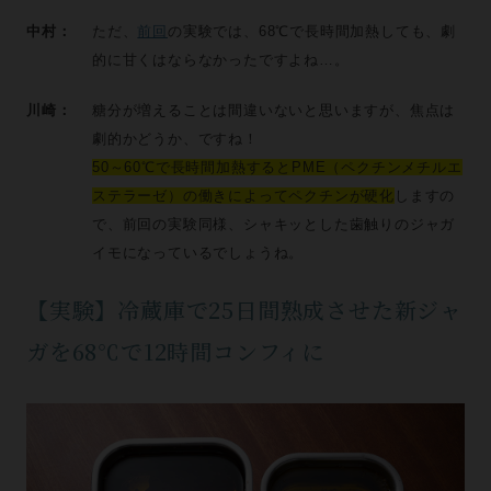
中村：
ただ、
前回
の実験では、68℃で長時間加熱しても、劇
的に甘くはならなかったですよね…。
川崎：
糖分が増えることは間違いないと思いますが、焦点は
劇的かどうか、ですね！
50～60℃で長時間加熱するとPME（ペクチンメチルエ
ステラーゼ）の働きによってペクチンが硬化
しますの
で、前回の実験同様、シャキッとした歯触りのジャガ
イモになっているでしょうね。
【実験】冷蔵庫で25日間熟成させた新ジャ
ガを68℃で12時間コンフィに