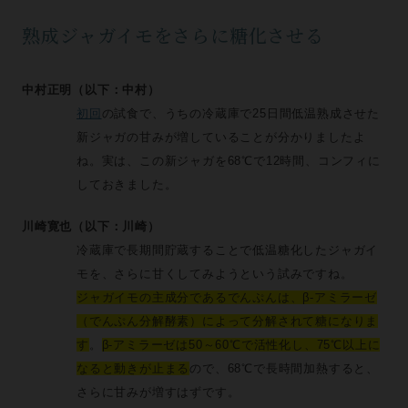
熟成ジャガイモをさらに糖化させる
中村正明（以下：中村）
初回
の試食で、うちの冷蔵庫で25日間低温熟成させた
新ジャガの甘みが増していることが分かりましたよ
ね。実は、この新ジャガを68℃で12時間、コンフィに
しておきました。
川崎寛也（以下：川崎）
冷蔵庫で長期間貯蔵することで低温糖化したジャガイ
モを、さらに甘くしてみようという試みですね。
ジャガイモの主成分であるでんぷんは、β-アミラーゼ
（でんぷん分解酵素）によって分解されて糖になりま
す
。
β-アミラーゼは50～60℃で活性化し、75℃以上に
なると動きが止まる
ので、68℃で長時間加熱すると、
さらに甘みが増すはずです。