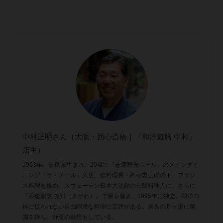
中村正明さん（大阪・西心斎橋｜『和洋遊膳 中村』
店主）
1963年、奈良県生まれ。20歳で『志摩観光ホテル』のメインダイ
ニング『ラ・メール』入店。総料理長・高橋忠之氏の下、フラン
ス料理を修め、スウェーデン日本大使館の公邸料理人に。さらに
『浪速割烹 㐂川（きがわ）』で腕を磨き、1995年に独立。和洋の
枠に捉われない自由闊達な料理に定評がある。奈良の月ヶ瀬に菜
園を持ち、野菜の栽培もしている。