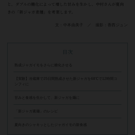
と、ダブルの糖化によって増した甘みを生かし、中村さんが夏向
きの「新ジャガ素麺」を考案します。
文：中本由美子 ／ 撮影：香西ジュン
目次
熟成ジャガイモをさらに糖化させる
【実験】冷蔵庫で25日間熟成させた新ジャガを68℃で12時間コ
ンフィに
甘みと食感を生かして、新ジャガを麺に
「新ジャガ素麺」のレシピ
夏向きのシャキッとしたジャガイモの新食感