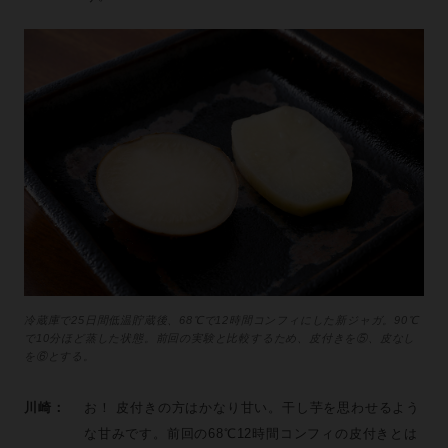
冷蔵庫で25日間低温貯蔵後、68℃で12時間コンフィにした新ジャガ。90℃
で10分ほど蒸した状態。前回の実験と比較するため、皮付きを⑤、皮なし
を⑥とする。
川崎：
お！ 皮付きの方はかなり甘い。干し芋を思わせるよう
な甘みです。前回の68℃12時間コンフィの皮付きとは