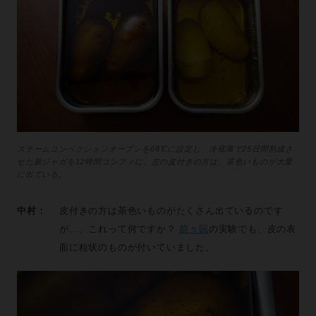
スチームコンベクションオーブンを68℃に設定し、冷蔵庫で25日間熟成さ
せた新ジャガを12時間コンフィに。左の皮付きの方は、茶色いものが大量
に出ている。
中村：
皮付きの方は茶色いものがたくさん出ているのです
が…、これって何ですか？
前々回
の実験でも、皮の表
面に粒状のものが付いていました。