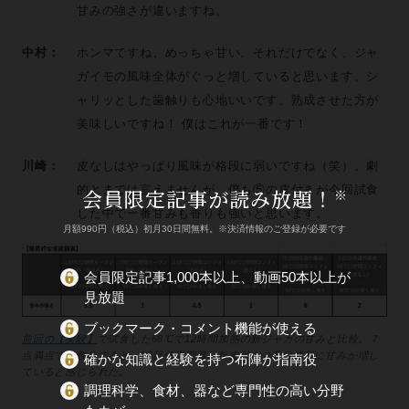
甘みの強さが違いますね。
中村：
ホンマですね、めっちゃ甘い。それだけでなく、ジャ
ガイモの風味全体がぐっと増していると思います。シ
ャリッとした歯触りも心地いいです。熟成させた方が
美味しいですね！ 僕はこれが一番です！
川崎：
皮なしはやっぱり風味が格段に弱いですね（笑）。劇
的とまでは言えませんが、僕も⑤の皮付きが今回試食
会員限定記事が読み放題！
※
した中で一番甘みも香りも強いと思います。
月額990円（税込）初月30日間無料。※決済情報のご登録が必要です
会員限定記事1,000本以上、動画50本以上が
見放題
ブックマーク・コメント機能が使える
前回の【実験】
で試食した68℃で12時間加熱の新ジャガの甘みと比較。７
点満点で点数化すると、25日低温貯蔵した皮付きの⑤は格段に甘みが増し
確かな知識と経験を持つ布陣が指南役
ていると感じられた。
調理科学、食材、器など専門性の高い分野