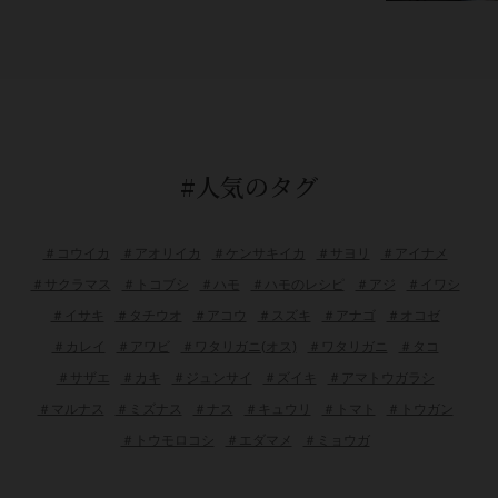
#人気のタグ
＃コウイカ
＃アオリイカ
＃ケンサキイカ
＃サヨリ
＃アイナメ
＃サクラマス
＃トコブシ
＃ハモ
＃ハモのレシピ
＃アジ
＃イワシ
＃イサキ
＃タチウオ
＃アコウ
＃スズキ
＃アナゴ
＃オコゼ
＃カレイ
＃アワビ
＃ワタリガニ(オス)
＃ワタリガニ
＃タコ
＃サザエ
＃カキ
＃ジュンサイ
＃ズイキ
＃アマトウガラシ
＃マルナス
＃ミズナス
＃ナス
＃キュウリ
＃トマト
＃トウガン
＃トウモロコシ
＃エダマメ
＃ミョウガ