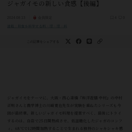
ジャガイモの新しい食感【後編】
2024.08.13
会員限定
4
0
連載：和食を科学する料・理・理・科
この記事をシェアする
ジャガイモをテーマに、大阪・西心斎橋『和洋遊膳 中村』の中村
正明さんと農学博士の川崎寛也先生が実験を重ねたシリーズも今
回が最終章。新しいジャガイモ料理を提案すべく、最後にトライ
するのは、自店で25日間熟成させ、低温糖化したジャガのコンフ
ィ。68℃で12時間加熱することで生まれる独特のシャキシャキ感