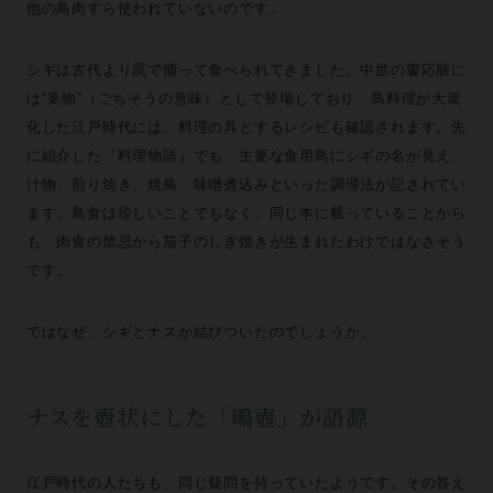
他の鳥肉すら使われていないのです。
シギは古代より罠で捕って食べられてきました。中世の饗応膳に
は“美物”（ごちそうの意味）として登場しており、鳥料理が大衆
化した江戸時代には、料理の具とするレシピも確認されます。先
に紹介した『料理物語』でも、主要な食用鳥にシギの名が見え、
汁物、煎り焼き、焼鳥、味噌煮込みといった調理法が記されてい
ます。鳥食は珍しいことでもなく、同じ本に載っていることから
も、肉食の禁忌から茄子のしぎ焼きが生まれたわけではなさそう
です。
ではなぜ、シギとナスが結びついたのでしょうか。
ナスを壺状にした「鴫壺」が語源
江戸時代の人たちも、同じ疑問を持っていたようです。その答え