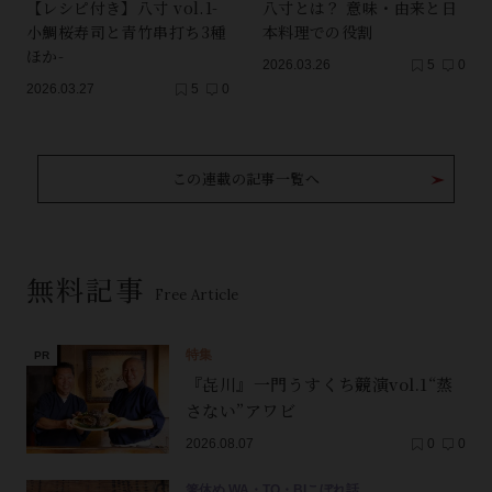
【レシピ付き】八寸 vol.1-
八寸とは？ 意味・由来と日
小鯛桜寿司と青竹串打ち3種
本料理での役割
ほか-
2026.03.26
5
0
2026.03.27
5
0
この連載の記事一覧へ
無料記事
Free Article
特集
『㐂川』一門うすくち競演vol.1“蒸
さない”アワビ
2026.08.07
0
0
箸休め WA・TO・BIこぼれ話