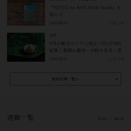
『NOTO no KOE little book』を
読んで
2026.08.03
0
0
特集
9月の献立づくりに役立つWATOBI
記事｜重陽の節句・中秋の名月・里
芋（子芋）・レンコン・サンマ【保
2026.08.01
1
0
存版】
無料記事一覧へ
連載一覧
Prev
Next
／