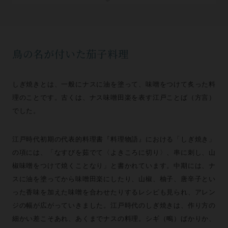
鳥の名が付いた茄子料理
しぎ焼きとは、一般にナスに油を塗って、味噌をつけて炙った料
理のことです。古くは、ナス味噌田楽を表す江戸ことば（方言）
でした。
江戸時代初期の代表的料理書『料理物語』における「しぎ焼き」
の項には、「なすびを茹でて〈よきころに切り〉、串に刺し、山
椒味噌をつけて焼くことなり」と書かれています。中期には、ナ
スに油を塗ってから味噌田楽にしたり、山椒、柚子、唐辛子とい
った香味を加えた味噌を合わせたりするレシピも見られ、アレン
ジの幅が広がっていきました。江戸時代のしぎ焼きは、作り方の
細かい差こそあれ、あくまでナスの料理。シギ（鴫）ばかりか、