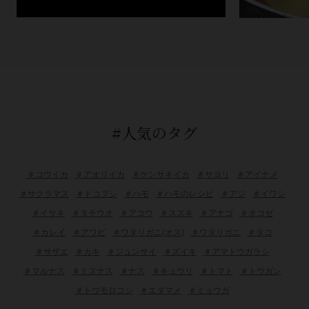
#人気のタグ
＃コウイカ
＃アオリイカ
＃ケンサキイカ
＃サヨリ
＃アイナメ
＃サクラマス
＃トコブシ
＃ハモ
＃ハモのレシピ
＃アジ
＃イワシ
＃イサキ
＃タチウオ
＃アコウ
＃スズキ
＃アナゴ
＃オコゼ
＃カレイ
＃アワビ
＃ワタリガニ(オス)
＃ワタリガニ
＃タコ
＃サザエ
＃カキ
＃ジュンサイ
＃ズイキ
＃アマトウガラシ
＃マルナス
＃ミズナス
＃ナス
＃キュウリ
＃トマト
＃トウガン
＃トウモロコシ
＃エダマメ
＃ミョウガ