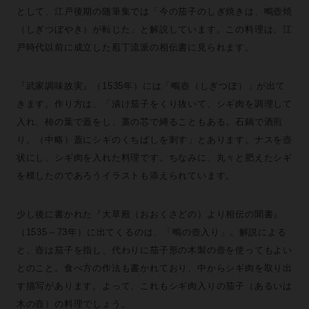
として、江戸後期の随筆集では「今の茄子のしぎ焼きは、鴫壺焼
（しぎつぼやき）が転じた」と解説しています。この料理は、江
戸時代以前に成立した庖丁流派の相伝書に見られます。
『武家調味故実』（1535年）には「鴫壺（しぎつぼ）」が出て
きます。作り方は、「漬け茄子をくり抜いて、シギ肉を調理して
入れ、柿の葉で蓋をし、藁の芯で縛ることもある。石鍋で酒煎
り。（中略）蓋にシギのくちばしを刺す」とあります。ナスを壺
状にし、シギ肉を入れた料理です。ちなみに、丸々と肥えたシギ
を模したのであろうイラストも添えられています。
少し後に書かれた『大草殿（おおくさどの）より相伝の聞書』
（1535～73年）に出てくるのは、「鴫の壺入り」。解説による
と、壺は茄子を指し、代わりに茄子形の木製の壺を使ってもよい
とのこと。食べ方の作法も書かれており、中からシギ肉を取り出
す描写があります。よって、これもシギ肉入りの茄子（あるいは
木の壺）の料理でしょう。