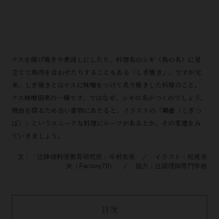
ナスを揚げ焼きや煮浸しにしたり、料理名のシギ（鳥の名）に見
立てて鳥肉を合わせたりすることもある「しぎ焼き」。ですが元
来、しぎ焼きとはナスに味噌をつけて炙り焼きした料理のこと。
ナス味噌田楽の一種です。ではなぜ、シギの名がつくのでしょう。
理由を探るため古い書物にあたると、イラストの「鴫壺（しぎつ
ぼ）」というユニークな料理にルーツがあるとか。その変遷をみ
ていきましょう。
文：「辻󠄀静雄料理教育研究所」今村友美 ／ イラスト：松尾奈
央（Factory70） ／ 協力：辻󠄀調理師専門学校
目次