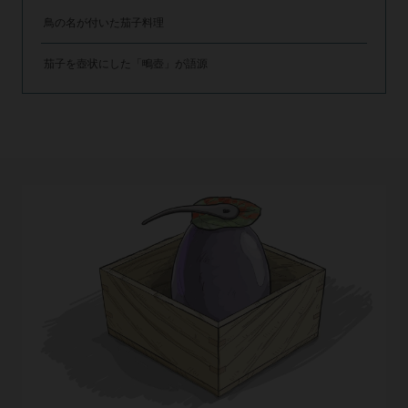
鳥の名が付いた茄子料理
茄子を壺状にした「鴫壺」が語源