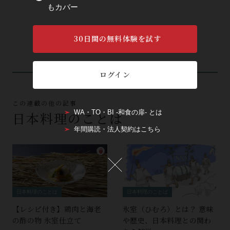
もカバー
30日間の無料体験を試す
ログイン
この連載の他の記事
WA・TO・BI -和食の扉- とは
日本料理のことば
年間購読・法人契約はこちら
日本料理のことば
日本料理のことば
【レシピ付き】鶏肉と海老
氷室（ひむろ）とは？ 意味
の酢の物 氷室仕立て
や歴史、日本料理との関わ