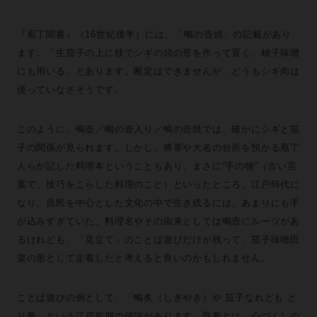
『庖丁聞書』（16世紀後半）には、「鴫の壺焼」の記載があり
ます。「生茄子の上に枝でシギの頭の形を作って置く。柚子味噌
にも用いる」とあります。断定はできませんが、どうもシギ肉は
使っていなさそうです。
このように、鴫壺／鴫の壺入り／鴫の壺焼では、確かにシギと茄
子の関係が見られます。しかし、将軍や大名の台所を預かる庖丁
人らが記した料理本ということもあり、まさに“手の物”（古い言
葉で、技巧をこらした料理のこと）といったところ。江戸時代に
なり、庶民を中心とした文化の中で生き残るには、あまりにも手
が込みすぎていた。料理名やその由来としては鴫壺にルーツがあ
るけれども、「見立て」のことば遊びだけが残って、茄子味噌田
楽の形として定着したと考えると良いのかもしれません。
ことば遊びの例として、「鴫炙（しぎやき）や 茄子なれども と
り肴」という江戸前期の俳諧があります。取肴とは、心づくしの