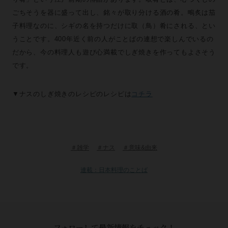
ごちそうを器に盛って出し、銘々が取り分ける酒の肴。鴫炙は茄
子料理なのに、シギの名を持つだけに取（鳥）肴にされる、とい
うことです。400年近く前の人がことばの連想で楽しんでいるの
だから、今の料理人も遊び心満載でしぎ焼きを作ってもよさそう
です。
▼ナスのしぎ焼きのレシピのレシピは
コチラ
＃雑学
＃ナス
＃意味&由来
連載：日本料理のことば
フォローして最新情報をチェック！