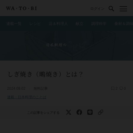
ログイン
連載一覧
レシピ
店＆料理人
献立
調理科学
食材＆調
しぎ焼き（鴫焼き）とは？
2024.08.02
無料記事
2
0
連載：日本料理のことば
この記事をシェアする