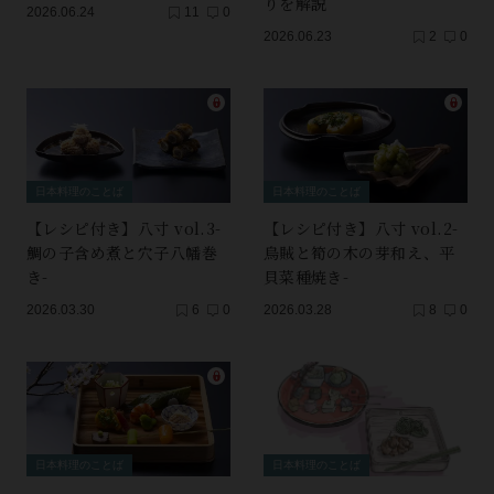
りを解説
2026.06.24
11
0
2026.06.23
2
0
日本料理のことば
日本料理のことば
【レシピ付き】八寸 vol.3-
【レシピ付き】八寸 vol.2-
鯛の子含め煮と穴子八幡巻
烏賊と筍の木の芽和え、平
き-
貝菜種焼き-
2026.03.30
6
0
2026.03.28
8
0
日本料理のことば
日本料理のことば