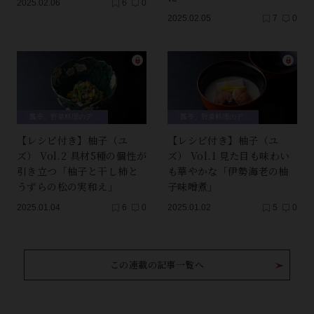
2025.02.06
6
0
2025.02.05
7
0
「瓢亭」野菜料理のデザイン
「瓢亭」野菜料理のデザイン
【レシピ付き】柚子（ユ
【レシピ付き】柚子（ユ
ズ） Vol.2 具材5種の個性が
ズ） Vol.1 見た目も味わい
引き立つ「柚子と干し柿と
も華やかな「伊勢海老の柚
うずらの松の実和え」
子味噌煮」
2025.01.04
6
0
2025.01.02
5
0
この連載の記事一覧へ