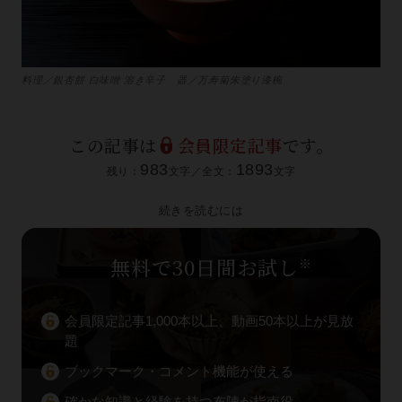
料理／銀杏餅 白味噌 溶き辛子 器／万寿菊朱塗り漆椀
この記事は
会員限定記事
です。
983
1893
残り：
文字／全文：
文字
続きを読むには
無料で30日間お試し
※
会員限定記事1,000本以上、動画50本以上が見放
題
ブックマーク・コメント機能が使える
確かな知識と経験を持つ布陣が指南役