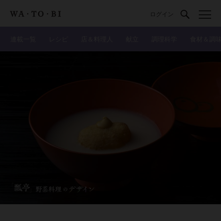
ログイン
連載一覧
レシピ
店＆料理人
献立
調理科学
食材＆調