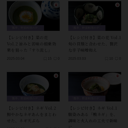
「瓢亭」野菜料理のデザイン
「瓢亭」野菜料理のデザイン
【レシピ付き】菜の花
【レシピ付き】菜の花 Vol.1
Vol.2 旨みと苦味の相乗効
旬の貝類と合わせた、贅沢
果を狙った「すり流し」
な辛子味噌和え
2025.03.04
15
0
2025.03.03
10
0
「瓢亭」野菜料理のデザイン
「瓢亭」野菜料理のデザイン
【レシピ付き】ネギ Vol.2
【レシピ付き】ネギ Vol.1
鮮やかなネギあんをまとわ
馴染みある「鴨ネギ」を、
せた、ネギ天ぷら
調味と火入れの工夫で新味
に