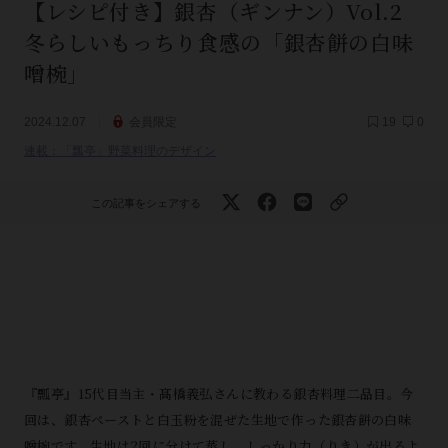
【レシピ付き】銀杏（ギンナン）Vol.2
冬らしいもっちり食感の「銀杏餅の白味
噌椀」
2024.12.07
会員限定
19
0
連載：「瓢亭」野菜料理のデザイン
この記事をシェアする
『瓢亭』15代目当主・髙橋義弘さんに教わる銀杏料理二品目。今
回は、銀杏ペーストと白玉粉を混ぜた生地で作った銀杏餅の白味
噌椀です。生地は2回に分けて蒸し、しっかり力（りき）が出るよ