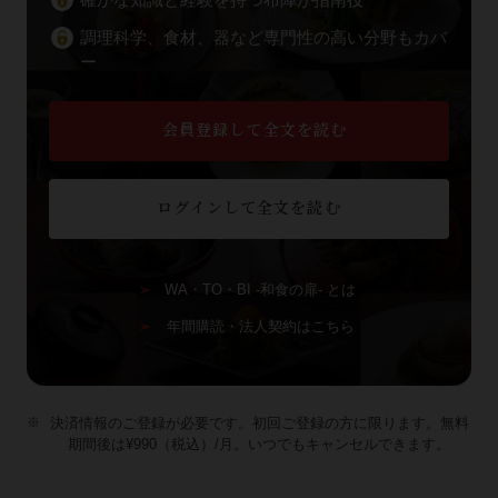
調理科学、食材、器など専門性の高い分野もカバ
ー
会員登録して全文を読む
ログインして全文を読む
WA・TO・BI -和食の扉- とは
年間購読・法人契約はこちら
決済情報のご登録が必要です。初回ご登録の方に限ります。無料
期間後は¥990（税込）/月。いつでもキャンセルできます。