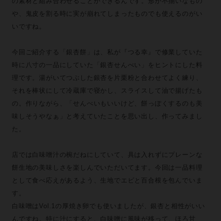
の素材と組み合わせることができるんです。形が不揃いなもの
や、鬼皮を割る時に実が崩れてしまったものでも使えるのがい
いですね。
今回ご紹介する「銀杏餅」は、私が『つる幸』で修業していた
時に八寸の一品にしていた「銀杏せんべい」をヒントにした料
理です。湯がいてつぶした銀杏を片栗粉と合わせてよく練り、
それを棒状にして冷蔵庫で寝かし、スライスして油で揚げたも
の。作りながら、「せんべいもいいけど、餅っぽくするのも美
味しそうやなぁ」と考えていたことを思い出し、作ってみまし
た。
店では白味噌汁の椀だねにしていて、具は入れずにプレーンな
餅生地の美味しさを楽しんでいただいてます。今回は一品料理
として食べ応えがあるよう、生地でエビと百合根を包んでいま
す。
白味噌はVol.1の厚焼き卵でも使いましたが、銀杏と相性がいい
んですね。特に汁にすると、白味噌に風味が移って、ほろ甘