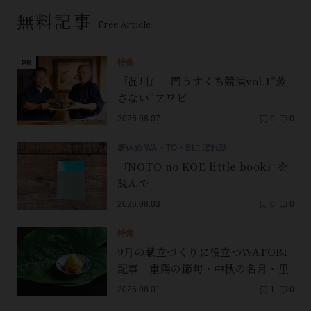
無料記事
Free Article
特集
『㐂川』一門うすくち競演vol.1“蒸
さない”アワビ
2026.08.07
0
0
箸休め WA・TO・BIこぼれ話
『NOTO no KOE little book』を
読んで
2026.08.03
0
0
特集
9月の献立づくりに役立つWATOBI
記事｜重陽の節句・中秋の名月・里
芋（子芋）・レンコン・サンマ【保
2026.08.01
1
0
存版】