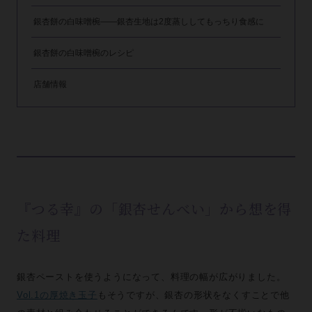
銀杏餅の白味噌椀——銀杏生地は2度蒸ししてもっちり食感に
銀杏餅の白味噌椀のレシピ
店舗情報
『つる幸』の「銀杏せんべい」から想を得
た料理
銀杏ペーストを使うようになって、料理の幅が広がりました。
Vol.1の厚焼き玉子
もそうですが、銀杏の形状をなくすことで他