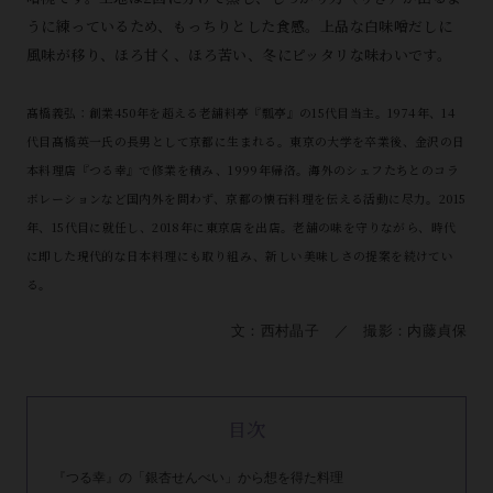
うに練っているため、もっちりとした食感。上品な白味噌だしに
風味が移り、ほろ甘く、ほろ苦い、冬にピッタリな味わいです。
髙橋義弘：創業450年を超える老舗料亭『瓢亭』の15代目当主。1974年、14
代目髙橋英一氏の長男として京都に生まれる。東京の大学を卒業後、金沢の日
本料理店『つる幸』で修業を積み、1999年帰洛。海外のシェフたちとのコラ
ボレーションなど国内外を問わず、京都の懐石料理を伝える活動に尽力。2015
年、15代目に就任し、2018年に東京店を出店。老舗の味を守りながら、時代
に即した現代的な日本料理にも取り組み、新しい美味しさの提案を続けてい
る。
文：西村晶子 ／ 撮影：内藤貞保
目次
『つる幸』の「銀杏せんべい」から想を得た料理