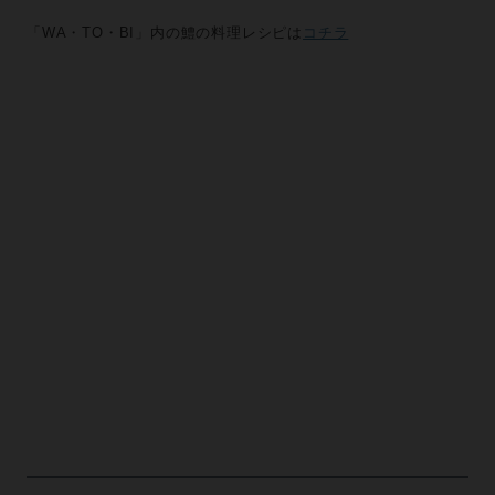
「WA・TO・BI」内の鱧の料理レシピは
コチラ