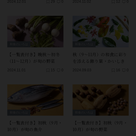
2024.12.01
29
0
2024.11.02
12
0
和食のいろは
和食のいろは
【一覧表付き】晩秋～初冬
秋（9～11月）の和食に彩り
（11～12月）が旬の野菜
を添える飾り葉・かいしき
2024.11.01
15
0
2024.09.03
16
0
和食のいろは
和食のいろは
【一覧表付き】初秋（9月・
【一覧表付き】初秋（9月・
10月）が旬の魚介
10月）が旬の野菜