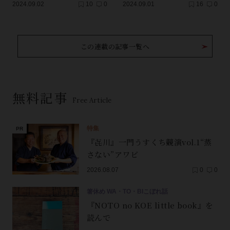
2024.09.02
10
0
2024.09.01
16
0
この連載の記事一覧へ
無料記事
Free Article
特集
『㐂川』一門うすくち競演vol.1“蒸
さない”アワビ
2026.08.07
0
0
箸休め WA・TO・BIこぼれ話
『NOTO no KOE little book』を
読んで