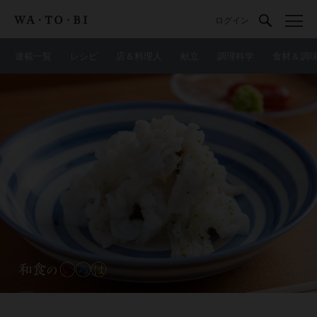
ログイン
連載一覧
レシピ
店＆料理人
献立
調理科学
食材＆調