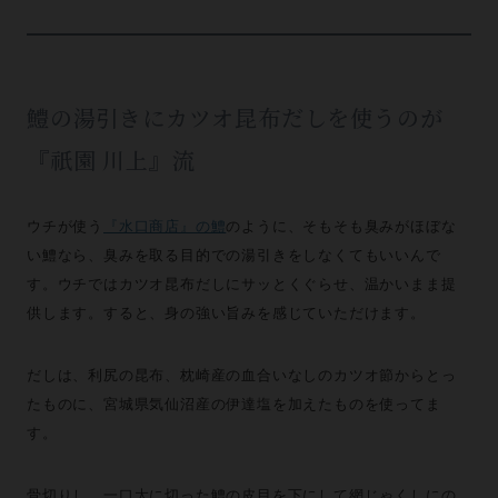
鱧の湯引きにカツオ昆布だしを使うのが
『祇園 川上』流
ウチが使う
『水口商店』の鱧
のように、そもそも臭みがほぼな
い鱧なら、臭みを取る目的での湯引きをしなくてもいいんで
す。ウチではカツオ昆布だしにサッとくぐらせ、温かいまま提
供します。すると、身の強い旨みを感じていただけます。
だしは、利尻の昆布、枕崎産の血合いなしのカツオ節からとっ
たものに、宮城県気仙沼産の伊達塩を加えたものを使ってま
す。
骨切りし、一口大に切った鱧の皮目を下にして網じゃくしにの