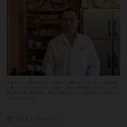
加藤さんは、1968年生まれ。1986年に『祇園 川上』へ入社し、4年修業し
た後、「ホテルオークラ」へ。京都・三条の日本料理店『河しげ』にて経
験を積んだ後、32歳の頃、再度『祇園 川上』へ。11年前より、二代目とし
て店を取り仕切る。
鱧（はも）のレシピ