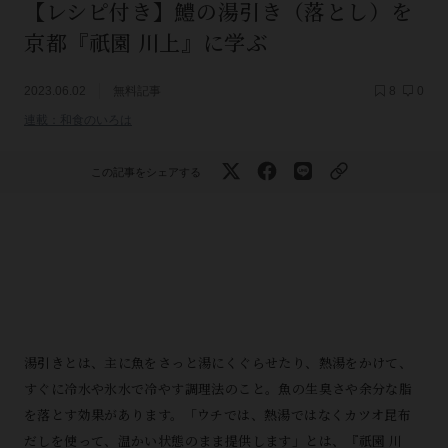
【レシピ付き】鱧の湯引き（落とし）を
京都『祇園 川上』に学ぶ
2023.06.02
無料記事
8
0
連載：和食のいろは
この記事をシェアする
湯引きとは、主に魚をさっと湯にくぐらせたり、熱湯をかけて、
すぐに冷水や氷水で冷やす調理法のこと。魚の生臭さや余分な脂
を落とす効果があります。「ウチでは、熱湯ではなくカツオ昆布
だしを使って、温かい状態のまま提供します」とは、『祇園 川