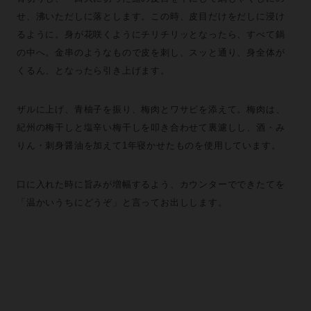
せ、沸いただしに落とします。この時、皮目だけをだしに浸け
るように。身が花咲くようにチリチリッとなったら、すべて鍋
の中へ。金串のようなもので皮を刺し、スッと通り、身全体が
くるん、となったら引き上げます。
ザルに上げ、青柚子を振り、梅肉とワサビを添えて。梅肉は、
紀州の梅干しと塩辛い梅干しを叩き合わせて裏濾しし、酒・み
りん・刺身醤油を加えて1年寝かせたものを使用しています。
口に入れた時に旨みが増幅するよう、カウンターでできたてを
「温かいうちにどうぞ」と言ってお出しします。