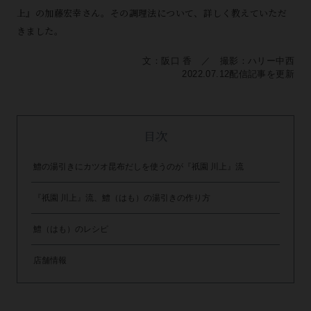
上』の加藤宏幸さん。その調理法について、詳しく教えていただ
きました。
文：阪口 香 ／ 撮影：ハリー中西
2022.07.12配信記事を更新
目次
鱧の湯引きにカツオ昆布だしを使うのが『祇園 川上』流
『祇園 川上』流、鱧（はも）の湯引きの作り方
鱧（はも）のレシピ
店舗情報