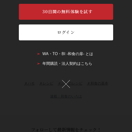
30日間の無料体験を試す
ログイン
WA・TO・BI -和食の扉- とは
年間購読・法人契約はこちら
＃ハモ
＃レシピ
＃ハモのレシピ
＃和食の基本
連載：和食のいろは
フォローして最新情報をチェック！