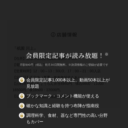
店舗情報
『祇園 川上』
会員限定記事が読み放題！
※
【住所】京都市東山区祇園町南側570‐122
【電話番号】075-561-2420
月額990円（税込）初月30日間無料。※決済情報のご登録が必要です
【営業時間】12：00～13：30LO、17：00～21：00入店
【定休日】不定休（夏季・年末年始休みあり）
会員限定記事1,000本以上、動画50本以上が
【お料理】昼／ちょうちん弁当4950円、懐石6600・11000・
見放題
16500円、夜16500・22000円。
ブックマーク・コメント機能が使える
【公式HP】
http://gion-kawakami.co.jp/
確かな知識と経験を持つ布陣が指南役
調理科学、食材、器など専門性の高い分野
もカバー