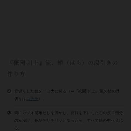
『祇園 川上』流、鱧（はも）の湯引きの
作り方
①
骨切りした鱧を一口大に切る（➡『祇園 川上』流の鱧の骨
切りは
コチラ
）。
②
鍋にカツオ昆布だしを沸かし、皮目を下にした①の皮目部分
のみ浸け、身がチリチリッとなったら、すべて鍋の中へ入れ
る。