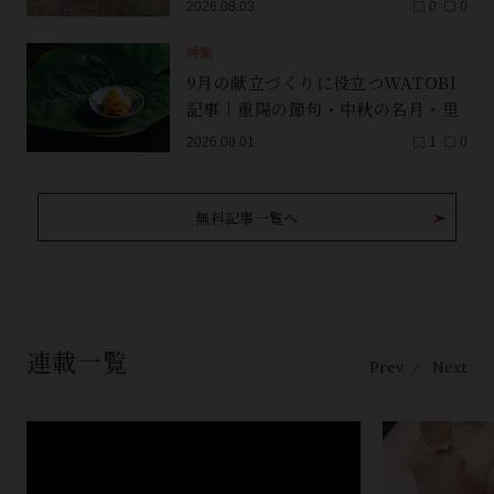
2026.08.03
0
0
特集
9月の献立づくりに役立つWATOBI
記事｜重陽の節句・中秋の名月・里
芋（子芋）・レンコン・サンマ【保
2026.08.01
1
0
存版】
無料記事一覧へ
連載一覧
Prev
Next
／