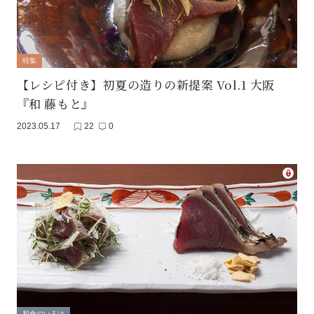
特集
【レシピ付き】初夏の造りの新提案 Vol.1 大阪
『和 藤もと』
2023.05.17
22
0
和食のいろは