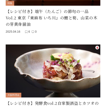
特集
【レシピ付き】端午（たんご）の節句の一品
Vol.2 東京『東麻布 いち川』の鰹と筍、山菜の木
の芽黄身醤油
2025.04.16
6
0
大阪料理会
【レシピ付き】発酵食vol.2自家製酒盗とカツオの