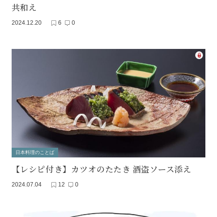
共和え
2024.12.20
6
0
日本料理のことば
【レシピ付き】カツオのたたき 酒盗ソース添え
2024.07.04
12
0