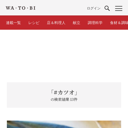
ログイン
連載一覧
レシピ
店＆料理人
献立
調理科学
食材＆調
「#カツオ」
の検索結果 13件