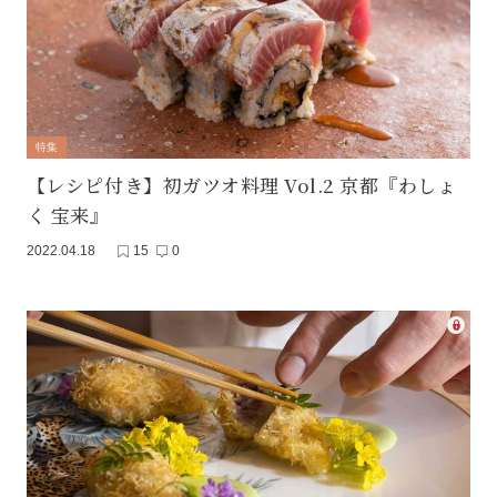
特集
【レシピ付き】初ガツオ料理 Vol.2 京都『わしょ
く 宝来』
2022.04.18
15
0