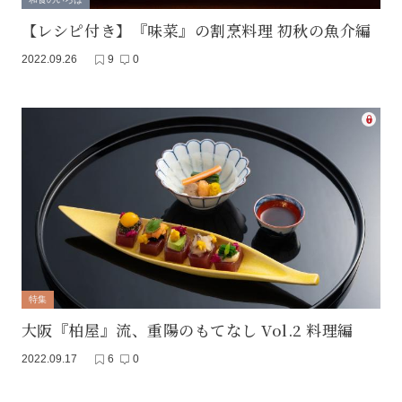
【レシピ付き】『味菜』の割烹料理 初秋の魚介編
2022.09.26
9
0
特集
大阪『柏屋』流、重陽のもてなし Vol.2 料理編
2022.09.17
6
0