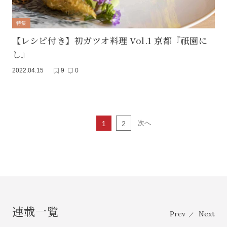
特集
【レシピ付き】初ガツオ料理 Vol.1 京都『祇園に
し』
2022.04.15
9
0
次へ
1
2
連載一覧
Prev
Next
／