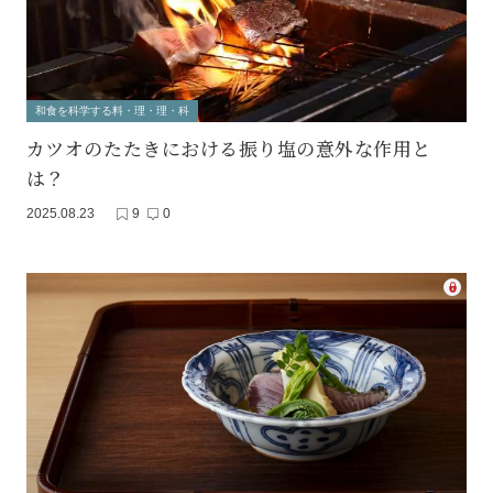
和食を科学する料・理・理・科
カツオのたたきにおける振り塩の意外な作用と
は？
2025.08.23
9
0