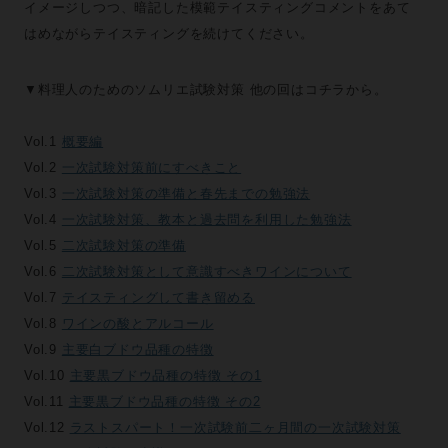
イメージしつつ、暗記した模範テイスティングコメントをあて
はめながらテイスティングを続けてください。
▼料理人のためのソムリエ試験対策 他の回はコチラから。
Vol.1
概要編
Vol.2
一次試験対策前にすべきこと
Vol.3
一次試験対策の準備と春先までの勉強法
Vol.4
一次試験対策、教本と過去問を利用した勉強法
Vol.5
二次試験対策の準備
Vol.6
二次試験対策として意識すべきワインについて
Vol.7
テイスティングして書き留める
Vol.8
ワインの酸とアルコール
Vol.9
主要白ブドウ品種の特徴
Vol.10
主要黒ブドウ品種の特徴 その1
Vol.11
主要黒ブドウ品種の特徴 その2
Vol.12
ラストスパート！一次試験前二ヶ月間の一次試験対策