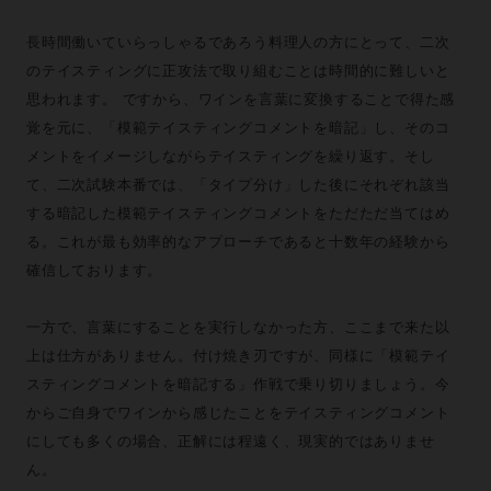
長時間働いていらっしゃるであろう料理人の方にとって、二次
のテイスティングに正攻法で取り組むことは時間的に難しいと
思われます。 ですから、ワインを言葉に変換することで得た感
覚を元に、「模範テイスティングコメントを暗記」し、そのコ
メントをイメージしながらテイスティングを繰り返す。そし
て、二次試験本番では、「タイプ分け」した後にそれぞれ該当
する暗記した模範テイスティングコメントをただただ当てはめ
る。これが最も効率的なアプローチであると十数年の経験から
確信しております。
一方で、言葉にすることを実行しなかった方、ここまで来た以
上は仕方がありません。付け焼き刃ですが、同様に「模範テイ
スティングコメントを暗記する」作戦で乗り切りましょう。今
からご自身でワインから感じたことをテイスティングコメント
にしても多くの場合、正解には程遠く、現実的ではありませ
ん。