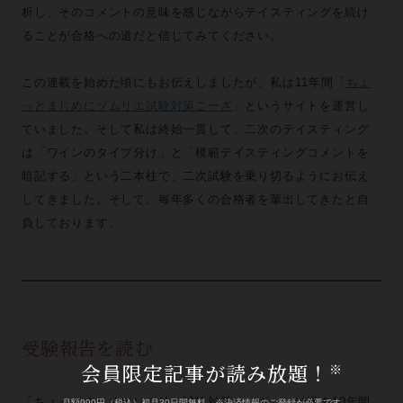
析し、そのコメントの意味を感じながらテイスティングを続け
ることが合格への道だと信じてみてください。
この連載を始めた頃にもお伝えしましたが、私は11年間「
ちょ
っとまじめにソムリエ試験対策こーざ
」というサイトを運営し
ていました。そして私は終始一貫して、二次のテイスティング
は「ワインのタイプ分け」と「模範テイスティングコメントを
暗記する」という二本柱で、二次試験を乗り切るようにお伝え
してきました。そして、毎年多くの合格者を輩出してきたと自
負しております。
受験報告を読む
会員限定記事が読み放題！
※
「ちょっとまじめにソムリエ試験対策こーざ」には過去10年間
月額990円（税込）初月30日間無料。※決済情報のご登録が必要です