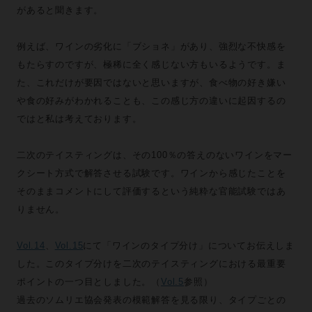
があると聞きます。
例えば、ワインの劣化に「ブショネ」があり、強烈な不快感を
もたらすのですが、極稀に全く感じない方もいるようです。ま
た、これだけが要因ではないと思いますが、食べ物の好き嫌い
や食の好みがわかれることも、この感じ方の違いに起因するの
ではと私は考えております。
二次のテイスティングは、その100％の答えのないワインをマー
クシート方式で解答させる試験です。ワインから感じたことを
そのままコメントにして評価するという純粋な官能試験ではあ
りません。
Vol.14
、
Vol.15
にて「ワインのタイプ分け」についてお伝えしま
した。このタイプ分けを二次のテイスティングにおける最重要
ポイントの一つ目としました。（
Vol.5
参照）
過去のソムリエ協会発表の模範解答を見る限り、タイプごとの