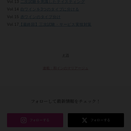
Vol.13
二次試験を意識したテイスティング
Vol.14
白ワインを3つのタイプに分ける
Vol.15
赤ワインのタイプ分け
Vol.17
【最終回】三次試験・サービス実技対策
＃酒
連載：和インのマリアージュ
フォローして最新情報をチェック！