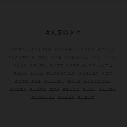
#人気のタグ
＃コウイカ
＃アオリイカ
＃ケンサキイカ
＃サヨリ
＃アイナメ
＃サクラマス
＃トコブシ
＃ハモ
＃ハモのレシピ
＃アジ
＃イワシ
＃イサキ
＃タチウオ
＃アコウ
＃スズキ
＃アナゴ
＃オコゼ
＃カレイ
＃アワビ
＃ワタリガニ(オス)
＃ワタリガニ
＃タコ
＃サザエ
＃カキ
＃ジュンサイ
＃ズイキ
＃アマトウガラシ
＃マルナス
＃ミズナス
＃ナス
＃キュウリ
＃トマト
＃トウガン
＃トウモロコシ
＃エダマメ
＃ミョウガ