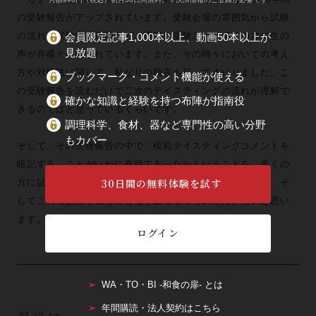
の受験報告がアップされています。受験会場の雰囲気から試験
の流れ、試験中の葛藤など、実際に受験された多くの方の生の
会員限定記事1,000本以上、動画50本以上が
見放題
声が赤裸々に書かれています。また、その時々においての考え
方や対処法に関して、私なりの助言も行ってまいりました。こ
ブックマーク・コメント機能が使える
の受験報告を読むだけで二次のテイスティングの流れが理解で
確かな知識と経験を持つ布陣が指南役
きるのではと思っているくらいです。
調理科学、食材、器など専門性の高い分野
もカバー
そして、その受験報告の中で「模範テイスティングコメントを
暗記する」ことがいかに有効であったかということを、多くの
30日間の無料体験を試す
方に証言していただいております。ぜひ、お読みいただき、そ
してこの暗記法を信じて合格を勝ち取っていただきたいと思い
ます。
ログイン
WA・TO・BI -和食の扉- とは
年間購読・法人契約はこちら