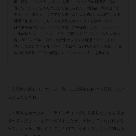
後、渡仏。『ステラ マリス』を経て、パリの日本料理店『あい
田』ではシェフソムリエとして迎えられた。帰国後、和歌山『オ
テル・ド・ヨシノ』にて支配人兼ソムリエを務め、2016年、日本
料理『柏屋』へ。こちらでも支配人兼ソムリエを務め、ワイン・
日本酒を織り交ぜたペアリングコースを提案。レストランガイド
「Gault&Millau（ゴ・エ・ミヨ）2021」にてベストソムリエ賞受
賞。2022～23年、京都・御所東のフランス料理『Droit（ドロ
ワ）』においてギャルソンとして勤務。23年6月より、大阪・北新
地の中国料理『空心 伽藍堂』にてシェフソムリエを務める。
一次試験が終わり、ホッと一息、二次試験に向けて頑張ってい
るところですね。
この連載を始めた頃、「テイスティングして感じたことを書き
留めてください」と言い続けましたが、実行していただけまし
たでしょうか。確かにとても面倒で、うまく書けない時期もあ