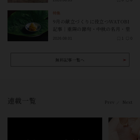
2026.08.03
0
0
特集
9月の献立づくりに役立つWATOBI
記事｜重陽の節句・中秋の名月・里
芋（子芋）・レンコン・サンマ【保
2026.08.01
1
0
存版】
無料記事一覧へ
連載一覧
Prev
Next
／