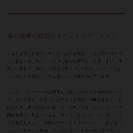
協会発表の模範テイスティングコメント
ソムリエ協会に属する多くのソムリエ達は、ワインの外観を見
て、香りを感じ取り、一口口に含んだ瞬間に、外観、香り、味
わいに関して、暗記した種別のテンプレートのコメントの中か
らいずれかを選択し、答えるという訓練を受けています。
ソムリエコンクールの決勝等をご覧になられるとおわかりいた
だけるのですが、出題されたワインを瞬時に判断し答えなくて
はならず、香りや味わいを一つ一つ感じてコメントしている時
間的余裕は一切ありません。例えば、カベルネ・ソーヴィニヨ
ンと想定したなら、外観はダークチェリーレッド…、香りはブ
ラックベリー…と準備した定番のコメントを一気に述べるとい