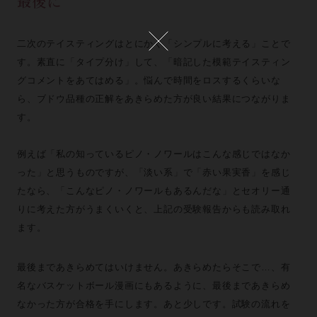
最後に
二次のテイスティングはとにかく「シンプルに考える」ことで
す。素直に「タイプ分け」して、「暗記した模範テイスティン
グコメントをあてはめる」。悩んで時間をロスするくらいな
ら、ブドウ品種の正解をあきらめた方が良い結果につながりま
す。
例えば「私の知っているピノ・ノワールはこんな感じではなか
った」と思うものですが、「淡い系」で「赤い果実香」を感じ
たなら、「こんなピノ・ノワールもあるんだな」とセオリー通
りに考えた方がうまくいくと、上記の受験報告からも読み取れ
ます。
最後まであきらめてはいけません。あきらめたらそこで…、有
名なバスケットボール漫画にもあるように、最後まであきらめ
なかった方が合格を手にします。あと少しです。試験の流れを