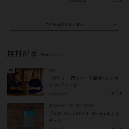
2025.06.11
1
0
この連載の記事一覧へ
無料記事
Free Article
特集
『㐂川』一門うすくち競演vol.1“蒸
さない”アワビ
2026.08.07
0
0
箸休め WA・TO・BIこぼれ話
『NOTO no KOE little book』を
読んで