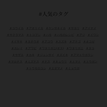
#人気のタグ
＃コウイカ
＃アオリイカ
＃ケンサキイカ
＃サヨリ
＃アイナメ
＃サクラマス
＃トコブシ
＃ハモ
＃ハモのレシピ
＃アジ
＃イワシ
＃イサキ
＃タチウオ
＃アコウ
＃スズキ
＃アナゴ
＃オコゼ
＃カレイ
＃アワビ
＃ワタリガニ(オス)
＃ワタリガニ
＃タコ
＃サザエ
＃カキ
＃ジュンサイ
＃ズイキ
＃アマトウガラシ
＃マルナス
＃ミズナス
＃ナス
＃キュウリ
＃トマト
＃トウガン
＃トウモロコシ
＃エダマメ
＃ミョウガ