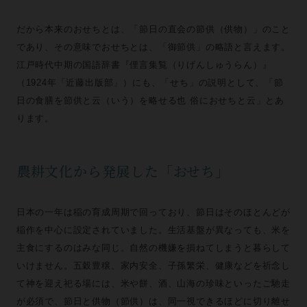
だから本来のおせちとは、「節日の直会の節供（供物）」のこと
であり、その意味でおせちとは、「御節供」の略語と言えます。
江戸時代中期の国語辞書『俚言集覧（りげんしゅうらん）』
（1924年「近藤出版部」）にも、「せち」の説明として、「節
日の食膳を節供と云（いう）を略せる也 俗におせちと云」とあ
ります。
農耕文化から発展した「おせち」
日本の一年は稲の育成周期で回っており、節日はそのほとんどが
稲作を中心に設定されていました。生活基盤が異なっても、米を
主食にするのはみな同じ。自然の機嫌を損ねてしまうと暮らして
いけません。五穀豊穣、家内安全、子孫繁栄、健康などを祈念し
て神を迎え祀る場には、米や餅、酒、山海の珍味といったご馳走
が必須で、節日と供物（節供）は、同一視できるほどに切り離せ