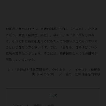
お正月に食べるおせち。定番の料理に田作り（ごまめ）、たたき
ごぼう、煮豆（座禅豆、黒豆）、数の子、エビや子芋などがあ
り、それぞれに新年を迎えるにあたっての願いが込められている
ことはご存知の方も多いはず。では、「おせち」自体はどういう
意味の言葉なのでしょう。そこには、農耕民族ならではの慣習が
関係しているのです。
文：「辻󠄀静雄料理教育研究所」今村 友美 ／ イラスト：松尾奈
央（Factory70） ／ 協力：辻󠄀調理師専門学校
目次
「おせち」は、「御節供」の略語