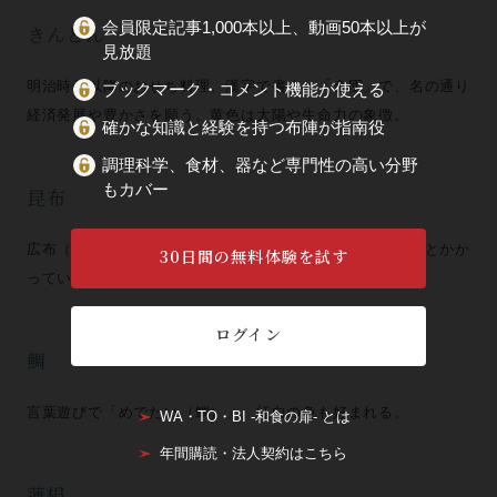
会員限定記事1,000本以上、動画50本以上が
きんとん
見放題
明治時代以降のおせち料理。漢字で書くと「金団」で、名の通り
ブックマーク・コメント機能が使える
経済発展や豊かさを願う。黄色は太陽や生命力の象徴。
確かな知識と経験を持つ布陣が指南役
調理科学、食材、器など専門性の高い分野
もカバー
昆布
広布（ひろめ）と呼ばれた食材なので、「名声を広める」とかか
30日間の無料体験を試す
っている。また言葉遊びで「よろこぶ（昆布）」。
ログイン
鯛
言葉遊びで「めでたい（鯛）」。紅白の色も好まれる。
WA・TO・BI -和食の扉- とは
年間購読・法人契約はこちら
蓮根