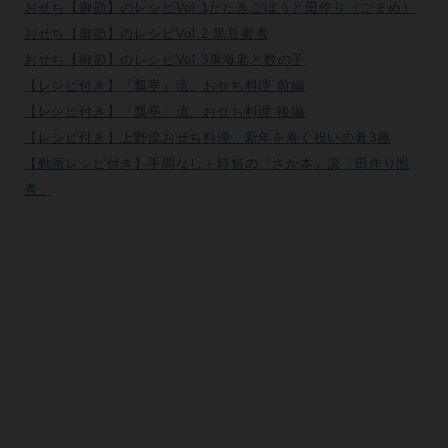
おせち【御節】のレシピVol.1たたきごぼうと田作り（ごまめ）
おせち【御節】のレシピVol.2 黒豆蜜煮
おせち【御節】のレシピVol.3車海老と数の子
【レシピ付き】『瓢亭』流、おせち料理 前編
【レシピ付き】『瓢亭』流、おせち料理 後編
【レシピ付き】上野流おせち料理、新年を寿ぐ祝いの肴3種
【動画レシピ付き】手間なし＋時短の『さか本』流「田作り照
煮」