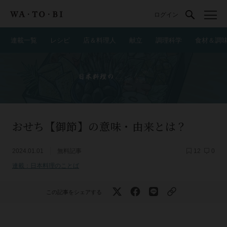
ログイン
連載一覧
レシピ
店＆料理人
献立
調理科学
食材＆調
おせち【御節】の意味・由来とは？
2024.01.01
無料記事
12
0
連載：日本料理のことば
この記事をシェアする