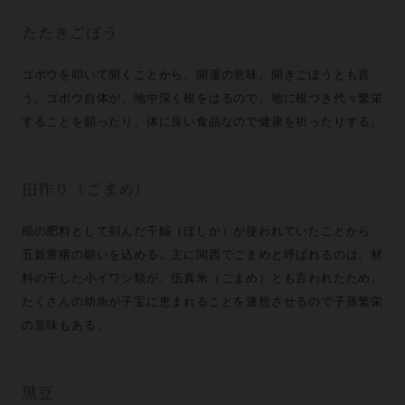
たたきごぼう
ゴボウを叩いて開くことから、開運の意味。開きごぼうとも言
う。ゴボウ自体が、地中深く根をはるので、地に根づき代々繁栄
することを願ったり、体に良い食品なので健康を祈ったりする。
田作り（ごまめ）
稲の肥料として刻んだ干鰯（ほしか）が使われていたことから、
五穀豊穣の願いを込める。主に関西でごまめと呼ばれるのは、材
料の干した小イワシ類が、伍真米（ごまめ）とも言われたため。
たくさんの幼魚が子宝に恵まれることを連想させるので子孫繁栄
の意味もある。
黒豆