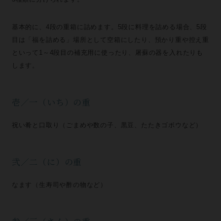
基本的に、4段の重箱に詰めます。5段に料理を詰める場合、5段
目は「福を詰める」場所として空箱にしたり、預かり重や控え重
といって1～4段目の補充用に使ったり、屠蘇の器を入れたりも
します。
壱／一（いち）の重
祝い肴と口取り（ごまめや数の子、黒豆、たたきゴボウなど）
弐／二（に）の重
なます（生寿司や酢の物など）