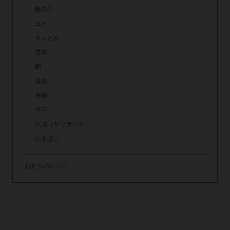
数の子
エビ
きんとん
昆布
鯛
蓮根
巻物
子芋
八頭（ヤツガシラ）
かまぼこ
おせちのレシピ