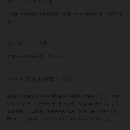
参／三（さん）の重
焼き物（味噌漬けや酒粕漬け、醤油ベースの幽庵焼き、化粧焼き
など）
与／四（よ）の重
煮物（子芋や梅人参、クワイなど）
おせち料理の意味・由来
最後に代表的なおせち料理の由来を簡単にご紹介します。食材そ
のものの由来、語呂合わせ、形状と色、縁起物の見立てにより、
五穀豊穣、子孫繁栄、無病息災や長寿、開運、商売繁盛といった
願いが、「あの手この手で」めいっぱい込められています。