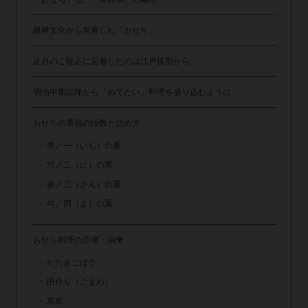
農耕文化から発展した「おせち」
正月のご馳走に定着したのは江戸後期から
明治中期以降から「めでたい」料理を盛り込むように
おせちの重箱の段数と詰め方
壱／一（いち）の重
弐／二（に）の重
参／三（さん）の重
与／四（よ）の重
おせち料理の意味・由来
たたきごぼう
田作り（ごまめ）
黒豆