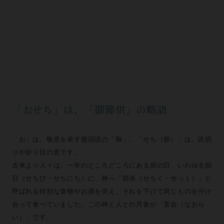
「おせち」は、「御節供」の略語
「お」は、敬意を表す接頭語の「御」。「せち（節）」は、区切
りや折り目の意です。
古来より人々は、一年のところどころにある節の日、いわゆる節
日（せちび・せちにち）に、神へ「節供（せちく・せっく）」と
呼ばれる特別な食物やお酒を供え、それを下げて同じものを分け
合って食べていました。この神と人との共食が「直会（なおら
い）」です。