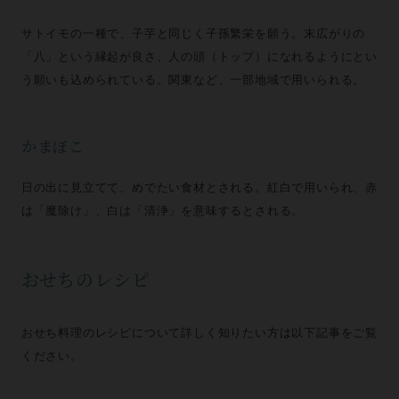
サトイモの一種で、子芋と同じく子孫繁栄を願う。末広がりの
「八」という縁起が良さ、人の頭（トップ）になれるようにとい
う願いも込められている。関東など、一部地域で用いられる。
かまぼこ
日の出に見立てて、めでたい食材とされる。紅白で用いられ、赤
は「魔除け」、白は「清浄」を意味するとされる。
おせちのレシピ
おせち料理のレシピについて詳しく知りたい方は以下記事をご覧
ください。