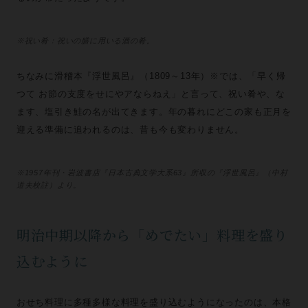
※祝い肴：祝いの膳に用いる酒の肴。
ちなみに滑稽本『浮世風呂』（1809～13年）※では、「早く帰
つて お節の支度をせにやアならねえ」と言って、祝い肴や、な
ます、塩引き鮭の名が出てきます。年の暮れにどこの家も正月を
迎える準備に追われるのは、昔も今も変わりません。
※1957年刊・岩波書店『日本古典文学大系63』所収の『浮世風呂』（中村
道夫校註）より。
明治中期以降から「めでたい」料理を盛り
込むように
おせち料理に多種多様な料理を盛り込むようになったのは、本格