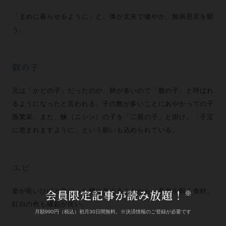
「まめに暮らせるように」と、体が丈夫で健やか、無病息災を願
う。
数の子
元は「かどの子」だったのが、卵が多いので「数の子」と呼ばれ
るようになったと言われる。子の数が多いことにあやかっての子
孫繁栄、また、鰊（ニシン）の子を「二親の子」と掛け、「子宝
に恵まれますように」という願いも込められている。
エビ
会員限定記事が読み放題！
姿が長いひげと曲がった腰に見えることから、長寿を願う食材。
※
紅白の色も縁起が良い。
月額990円（税込）初月30日間無料。※決済情報のご登録が必要です