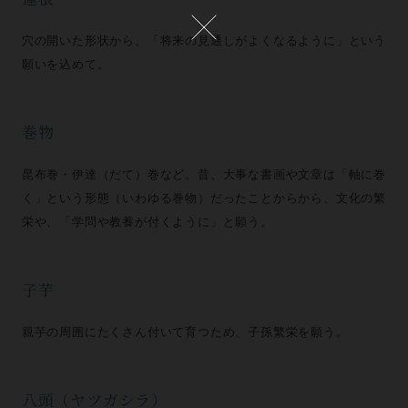
穴の開いた形状から、「将来の見通しがよくなるように」という
願いを込めて。
巻物
昆布巻・伊達（だて）巻など。昔、大事な書画や文章は「軸に巻
く」という形態（いわゆる巻物）だったことからから、文化の繁
栄や、「学問や教養が付くように」と願う。
子芋
親芋の周囲にたくさん付いて育つため、子孫繁栄を願う。
八頭（ヤツガシラ）