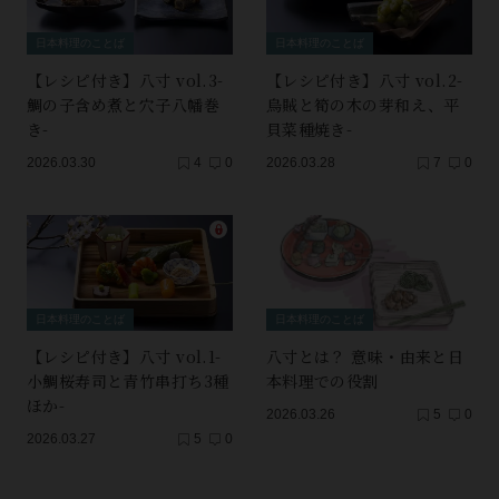
日本料理のことば
日本料理のことば
【レシピ付き】八寸 vol.3-
【レシピ付き】八寸 vol.2-
鯛の子含め煮と穴子八幡巻
烏賊と筍の木の芽和え、平
き-
貝菜種焼き-
2026.03.30
4
0
2026.03.28
7
0
日本料理のことば
日本料理のことば
【レシピ付き】八寸 vol.1-
八寸とは？ 意味・由来と日
小鯛桜寿司と青竹串打ち3種
本料理での役割
ほか-
2026.03.26
5
0
2026.03.27
5
0