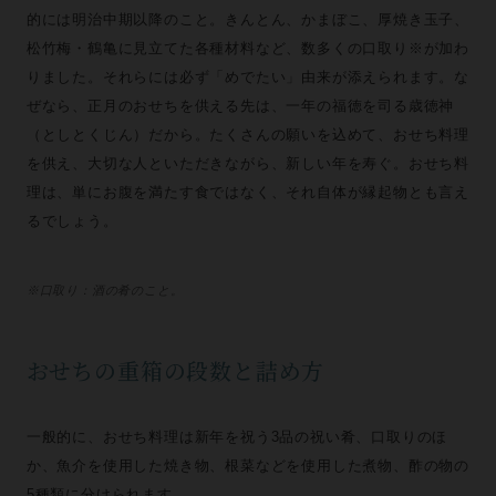
的には明治中期以降のこと。きんとん、かまぼこ、厚焼き玉子、
松竹梅・鶴亀に見立てた各種材料など、数多くの口取り※が加わ
りました。それらには必ず「めでたい」由来が添えられます。な
ぜなら、正月のおせちを供える先は、一年の福徳を司る歳徳神
（としとくじん）だから。たくさんの願いを込めて、おせち料理
を供え、大切な人といただきながら、新しい年を寿ぐ。おせち料
理は、単にお腹を満たす食ではなく、それ自体が縁起物とも言え
るでしょう。
※口取り：酒の肴のこと。
おせちの重箱の段数と詰め方
一般的に、おせち料理は新年を祝う3品の祝い肴、口取りのほ
か、魚介を使用した焼き物、根菜などを使用した煮物、酢の物の
5種類に分けられます。