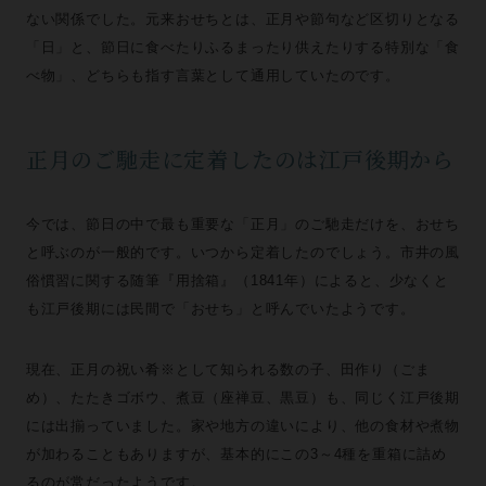
ない関係でした。元来おせちとは、正月や節句など区切りとなる
「日」と、節日に食べたりふるまったり供えたりする特別な「食
べ物」、どちらも指す言葉として通用していたのです。
正月のご馳走に定着したのは江戸後期から
今では、節日の中で最も重要な「正月」のご馳走だけを、おせち
と呼ぶのが一般的です。いつから定着したのでしょう。市井の風
俗慣習に関する随筆『用捨箱』（1841年）によると、少なくと
も江戸後期には民間で「おせち」と呼んでいたようです。
現在、正月の祝い肴※として知られる数の子、田作り（ごま
め）、たたきゴボウ、煮豆（座禅豆、黒豆）も、同じく江戸後期
には出揃っていました。家や地方の違いにより、他の食材や煮物
が加わることもありますが、基本的にこの3～4種を重箱に詰め
るのが常だったようです。