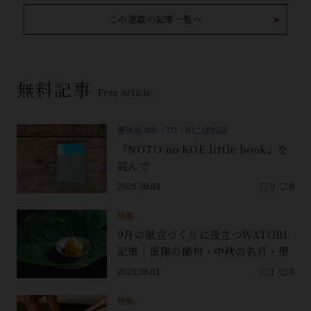
この連載の記事一覧へ
無料記事
Free Article
箸休め WA・TO・BIこぼれ話
『NOTO no KOE little book』を
読んで
2026.08.03
0
0
特集
9月の献立づくりに役立つWATOBI
記事｜重陽の節句・中秋の名月・里
芋（子芋）・レンコン・サンマ【保
2026.08.01
1
0
存版】
特集